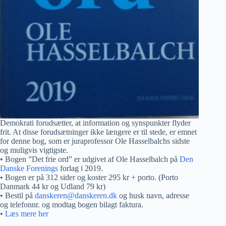
Demokrati forudsætter, at information og synspunkter flyder
frit. At disse forudsætninger ikke længere er til stede, er emnet
for denne bog, som er juraprofessor Ole Hasselbalchs sidste
og muligvis vigtigste.
• Bogen ”Det frie ord” er udgivet af Ole Hasselbalch på
Den
Danske Forenings
forlag i 2019.
• Bogen er på 312 sider og koster 295 kr + porto. (Porto
Danmark 44 kr og Udland 79 kr)
• Bestil på
danskeren@danskeren.dk
og husk navn, adresse
og telefonnr. og modtag bogen bilagt faktura.
•
Læs mere her