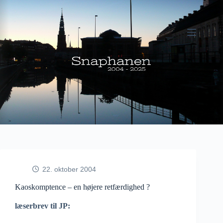
Fortsæt
til
indhold
22. oktober 2004
Kaoskomptence – en højere retfærdighed ?
læserbrev til JP: