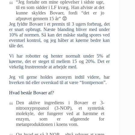
“Jeg fortalte om mine oplevelser i sidste uge,
til en som sidder i LF kvæg. Han afviste at det
kunne skyldes Bovaer, fordi “det er jo
afprøvet gennem 15 år” 😡
Jeg fyldte Bovaer i et premix til 3 ugers forbrug, det
er snart opbrugt. Næste blanding bliver med under
10% af normen. Så kan det måske stadig spores ved
eventuel kontrol, og jeg håber at køerne bedre kan
tåle det.
Vi har robotter og henter normalt under 5% af
køerne, det er steget til mellem 15 og 20%. Det er
virkelig frustrerende at arbejde med.
Jeg vil gerne holdes anonym indtil videre, har
hverken tid eller overskud til at være “frontperson”.
Hvad består Bovaer af?
Den aktive ingrediens i Bovaer er 3-
nitrooxypropanol (3-NOP), et syntetisk
molekyle, der fungerer ved at hæmme et
enzym, som er afgørende for
metanproduktionen i koens vom.
Og hvad er så 3-NOP – altså udover at være