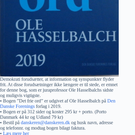
Demokrati forudsætter, at information og synspunkter flyder
frit. At disse forudsætninger ikke længere er til stede, er emnet
for denne bog, som er juraprofessor Ole Hasselbalchs sidste
og muligvis vigtigste.
• Bogen ”Det frie ord” er udgivet af Ole Hasselbalch på
Den
Danske Forenings
forlag i 2019.
• Bogen er på 312 sider og koster 295 kr + porto. (Porto
Danmark 44 kr og Udland 79 kr)
• Bestil på
danskeren@danskeren.dk
og husk navn, adresse
og telefonnr. og modtag bogen bilagt faktura.
•
Læs mere her