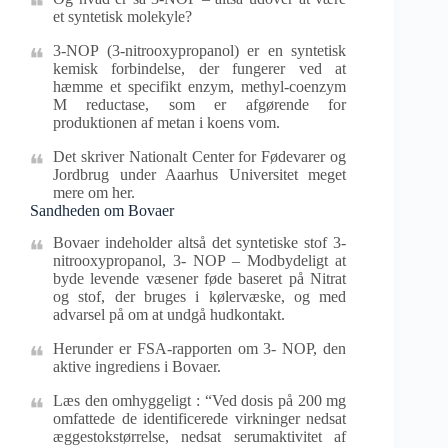
et syntetisk molekyle?
3-NOP (3-nitrooxypropanol) er en syntetisk
kemisk forbindelse, der fungerer ved at
hæmme et specifikt enzym, methyl-coenzym
M reductase, som er afgørende for
produktionen af metan i koens vom.
Det skriver Nationalt Center for Fødevarer og
Jordbrug under Aaarhus Universitet meget
mere om her.
Sandheden om Bovaer
Bovaer indeholder altså det syntetiske stof 3-
nitrooxypropanol, 3- NOP – Modbydeligt at
byde levende væsener føde baseret på Nitrat
og stof, der bruges i kølervæske, og med
advarsel på om at undgå hudkontakt.
Herunder er FSA-rapporten om 3- NOP, den
aktive ingrediens i Bovaer.
Læs den omhyggeligt : “Ved dosis på 200 mg
omfattede de identificerede virkninger nedsat
æggestokstørrelse, nedsat serumaktivitet af