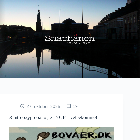
Fortsæt
til
indhold
27. oktober 2025
19
3-nitrooxypropanol, 3- NOP – velbekomme!