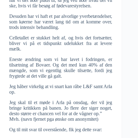
har vi slet ikke plads til, så jeg ved ikke hvad der vil
ske, hvis vi får besøg af fødevarestyrelsen.
Desuden har vi haft et par alvorlige yverbetændelser,
som køerne har været lang tid om at komme over,
trods intensiv behandling.
Celletallet er stukket helt af, og hvis det fortsætter,
bliver vi på et tidspunkt udelukket fra at levere
mælk.
Eneste ændring som vi har lavet i fodringen, er
tilsætning af Bovaer. Og det med kun 40% af den
mængde, som vi egentlig skulle tilsætte, fordi jeg
frygtede at det ville gå galt.
Jeg håber virkelig at vi snart kan råbe L&F samt Arla
op.
Jeg skal til et møde i Arla på onsdag, der vil jeg
bringe kritikken på banen. Jo flere der siger noget,
desto større er chancen vel for at de vågner op.”
Mvh. (navn fjernet pga ønske om anonymitet)
Og til mit svar til overstående, fik jeg dette svar: