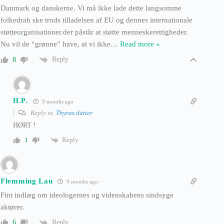
Danmark og danskerne. Vi må ikke lade dette langsomme
folkedrab ske trods tilladelsen af EU og dennes internationale
støtteorganisationer.der påstår at støtte menneskerettigheder.
Nu vil de “grønne” have, at vi ikke
…
Read more »
Reply
8
H.P.
9 months ago
Reply to
Thyras datter
HØRT !
Reply
1
Flemming Lau
9 months ago
Fint indlæg om ideologernes og videnskabens sindsyge
aktører.
Reply
6