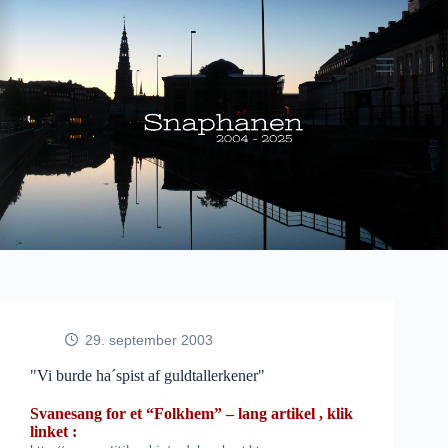
Fortsæt
til
indhold
29. september 2003
"Vi burde ha´spist af guldtallerkener"
Svanesang for et “Folkhem” – lang artikel , klik
linket :