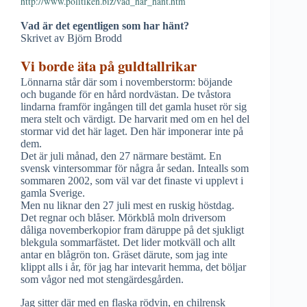
http://www.politiken.biz/vad_har_hant.htm
Vad är det egentligen som har hänt?
Skrivet av Björn Brodd
Vi borde äta på guldtallrikar
Lönnarna står där som i novemberstorm: böjande
och bugande för en hård nordvästan. De tvåstora
lindarna framför ingången till det gamla huset rör sig
mera stelt och värdigt. De harvarit med om en hel del
stormar vid det här laget. Den här imponerar inte på
dem.
Det är juli månad, den 27 närmare bestämt. En
svensk vintersommar för några år sedan. Intealls som
sommaren 2002, som väl var det finaste vi upplevt i
gamla Sverige.
Men nu liknar den 27 juli mest en ruskig höstdag.
Det regnar och blåser. Mörkblå moln driversom
dåliga novemberkopior fram däruppe på det sjukligt
blekgula sommarfästet. Det lider motkväll och allt
antar en blågrön ton. Gräset därute, som jag inte
klippt alls i år, för jag har intevarit hemma, det böljar
som vågor ned mot stengärdesgården.
Jag sitter där med en flaska rödvin, en chilrensk