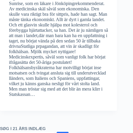
Sunrise, som en läkare i Jönköpingrekommenderat.
Av medicinska skäl såväl som ekonomiska. Den
skulle vara riktigt bra för sittpris, hade han sagt. Man
måste tänka ekonomiskt. Allt är dyrt i gamla landet.
Och ett glasvin skulle hjälpa mot kolesterol och
förebygga hjärtattacker, sa han. Det är ju nämligen så
att man i landet,där man bara kan ha en uppfattning i
taget, nu börjat vända på den sedan 50 år tillbaka
drivnaStatliga prpagandan, att vin är skadligt för
folkhälsan. Mjölk mycket nyttigare!
Medicinskexpertis, såväl som vanligt folk har börjat
ifrågasätta det 50-åriga postulatet!
Folkhälsansbyråkraterna har motvilligt börjat inse
motsatsen och tvingat ansluta sig till underutvecklad
lländers, som Italiens och Spaniens, uppfattingar,
vilket ju känns ganska nesligt för vårt stolta land.
Men man tröstar sig med att det blir än mera klirr i
Statskassan…
SØG I 21 ÅRS INDLÆG