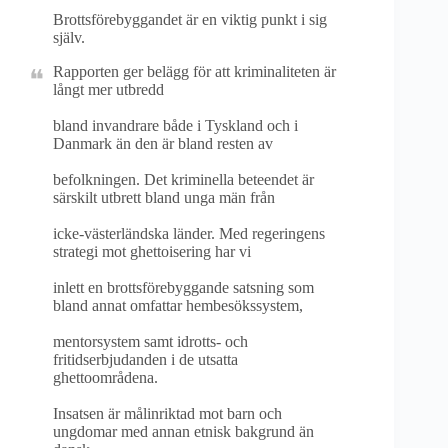
Brottsförebyggandet är en viktig punkt i sig
själv.
Rapporten ger belägg för att kriminaliteten är
långt mer utbredd
bland invandrare både i Tyskland och i
Danmark än den är bland resten av
befolkningen. Det kriminella beteendet är
särskilt utbrett bland unga män från
icke-västerländska länder. Med regeringens
strategi mot ghettoisering har vi
inlett en brottsförebyggande satsning som
bland annat omfattar hembesökssystem,
mentorsystem samt idrotts- och
fritidserbjudanden i de utsatta
ghettoområdena.
Insatsen är målinriktad mot barn och
ungdomar med annan etnisk bakgrund än