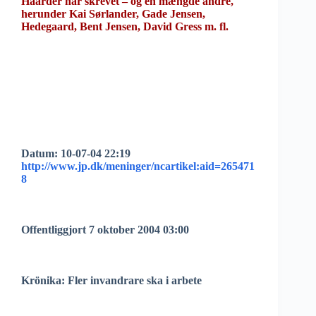
Haarder har skrevet – og en mængde andre,
herunder Kai Sørlander, Gade Jensen,
Hedegaard, Bent Jensen, David Gress m. fl.
Datum: 10-07-04 22:19
http://www.jp.dk/meninger/ncartikel:aid=265471
8
Offentliggjort 7 oktober 2004 03:00
Krönika: Fler invandrare ska i arbete