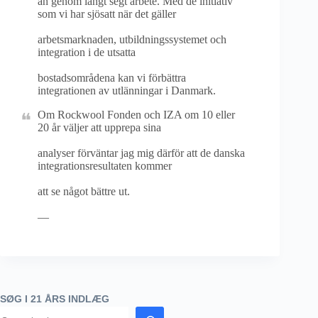
än genom långt segt arbete. Med de initiativ
som vi har sjösatt när det gäller
arbetsmarknaden, utbildningssystemet och
integration i de utsatta
bostadsområdena kan vi förbättra
integrationen av utlänningar i Danmark.
Om Rockwool Fonden och IZA om 10 eller
20 år väljer att upprepa sina
analyser förväntar jag mig därför att de danska
integrationsresultaten kommer
att se något bättre ut.
—
SØG I 21 ÅRS INDLÆG