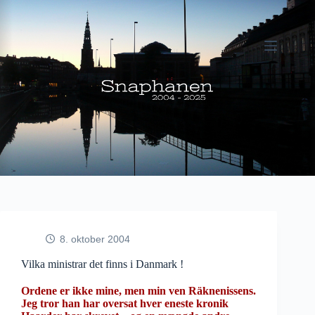
Fortsæt
til
indhold
8. oktober 2004
Vilka ministrar det finns i Danmark !
Ordene er ikke mine, men min ven Räknenissens.
Jeg tror han har oversat hver eneste kronik