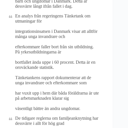
barn och ungdomar i Danmark. Detta är
dessvärre långt ifrån fallet i dag.
En analys från regeringens Tänketank om
utmaningar för
integrationsinsatsen i Danmark visar att alltför
många unga invandrare och
efterkommare faller bort från sin utbildning.
På yrkesutbildningarna är
bortfallet ända uppe i 60 procent. Detta är en
oroväckande statistik.
Tänketankens rapport dokumenterar att de
unga invandrare och efterkommare som
har vuxit upp i hem där båda föräldrarna är ute
på arbetsmarknaden klarar sig
väsentligt bättre än andra ungdomar.
De tidigare reglerna om familjeanknytning har
dessvärre i allt för hög grad