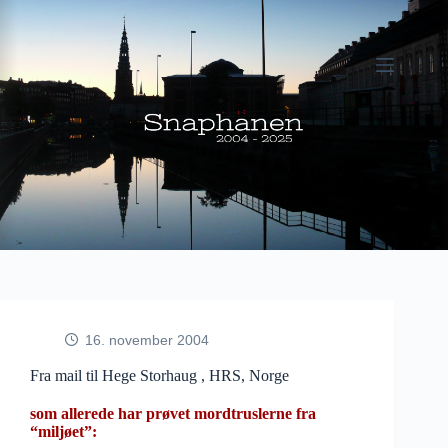
Fortsæt
til
indhold
16. november 2004
Fra mail til Hege Storhaug , HRS, Norge
som allerede har prøvet mordtruslerne fra
“miljøet”: