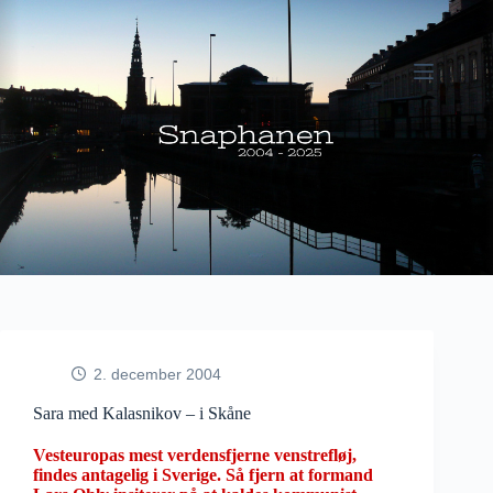
Fortsæt
til
indhold
2. december 2004
Sara med Kalasnikov – i Skåne
Vesteuropas mest verdensfjerne venstrefløj,
findes antagelig i Sverige. Så fjern at formand