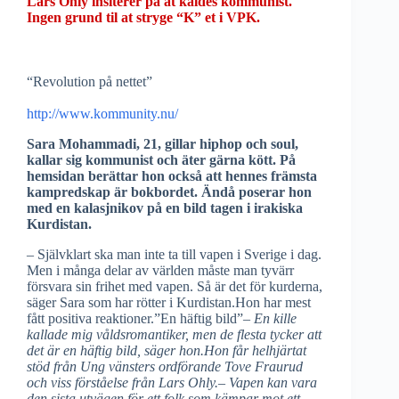
Lars Ohly insiterer på at kaldes kommunist.
Ingen grund til at stryge “K” et i VPK.
“Revolution på nettet”
http://www.kommunity.nu/
Sara Mohammadi, 21, gillar hiphop och soul,
kallar sig kommunist och äter gärna kött. På
hemsidan berättar hon också att hennes främsta
kampredskap är bokbordet. Ändå poserar hon
med en kalasjnikov på en bild tagen i irakiska
Kurdistan.
– Självklart ska man inte ta till vapen i Sverige i dag.
Men i många delar av världen måste man tyvärr
försvara sin frihet med vapen. Så är det för kurderna,
säger Sara som har rötter i Kurdistan.Hon har mest
fått positiva reaktioner.”En häftig bild”–
En kille
kallade mig våldsromantiker, men de flesta tycker att
det är en häftig bild, säger hon.Hon får helhjärtat
stöd från Ung vänsters ordförande Tove Fraurud
och viss förståelse från Lars Ohly.– Vapen kan vara
den sista utvägen för ett folk som kämpar mot ett