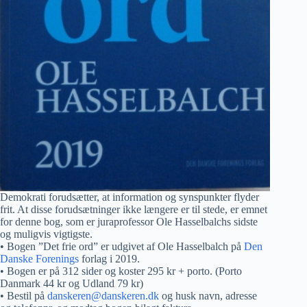
Demokrati forudsætter, at information og synspunkter flyder
frit. At disse forudsætninger ikke længere er til stede, er emnet
for denne bog, som er juraprofessor Ole Hasselbalchs sidste
og muligvis vigtigste.
• Bogen ”Det frie ord” er udgivet af Ole Hasselbalch på
Den
Danske Forenings
forlag i 2019.
• Bogen er på 312 sider og koster 295 kr + porto. (Porto
Danmark 44 kr og Udland 79 kr)
• Bestil på
danskeren@danskeren.dk
og husk navn, adresse