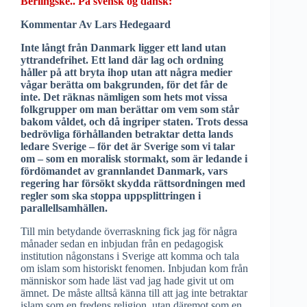
Berlingske.. På svensk og dansk:
Kommentar Av Lars Hedegaard
Inte långt från Danmark ligger ett land utan
yttrandefrihet. Ett land där lag och ordning
håller på att bryta ihop utan att några medier
vågar berätta om bakgrunden, för det får de
inte. Det räknas nämligen som hets mot vissa
folkgrupper om man berättar om vem som står
bakom våldet, och då ingriper staten. Trots dessa
bedrövliga förhållanden betraktar detta lands
ledare Sverige – för det är Sverige som vi talar
om – som en moralisk stormakt, som är ledande i
fördömandet av grannlandet Danmark, vars
regering har försökt skydda rättsordningen med
regler som ska stoppa uppsplittringen i
parallellsamhällen.
Till min betydande överraskning fick jag för några
månader sedan en inbjudan från en pedagogisk
institution någonstans i Sverige att komma och tala
om islam som historiskt fenomen. Inbjudan kom från
människor som hade läst vad jag hade givit ut om
ämnet. De måste alltså känna till att jag inte betraktar
islam som en fredens religion, utan däremot som en