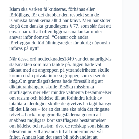
Islam ska varken få kritiseras, förhånas eller
förlöjligas, för det drabbar den respekt som de
islamiska fanatikerna alltid har krävt. Men här stöter
de på den danska grundlagens § 77, som slår fast att
envar har rätt att offentliggöra sina tankar under
ansvar inför domstol. “Censur och andra
förebyggande förhållningsregler får aldrig någonsin
införas på nytt”.
När dessa ord nedtecknades1849 var det naturligtvis
statsmakten som man tänkte på. Ingen hade väl
räknat med att angreppen på yttrandefriheten skulle
komma från privata intressegrupper, som vi ser det
idag.Om grundlagsfäderna hade föreställt sig att
diktaturanhängare skulle försöka missbruka
strafflagens mer eller mindre välmenta bestämmelser
om rasism och hädelse till att förhindra kritik av
totalitära ideologier skulle de givetvis ha tagit hänsyn
till det.Låt oss – för att det inte ska råda det ringaste
tvivel – backa upp grundlagsfäderna genom att
snabbast möjligt ta bort strafflagens bestämmelser
om hädelse och rasism, dvs. de redskap som islams
talesmän nu vill använda till att underminera vår
frihet. Annars kan det snart bli nödvändigt att