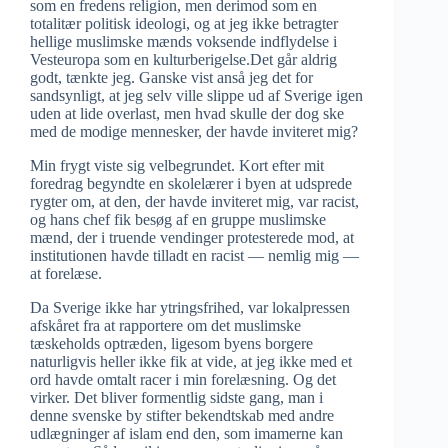
som en fredens religion, men derimod som en
totalitær politisk ideologi, og at jeg ikke betragter
hellige muslimske mænds voksende indflydelse i
Vesteuropa som en kulturberigelse.Det går aldrig
godt, tænkte jeg. Ganske vist anså jeg det for
sandsynligt, at jeg selv ville slippe ud af Sverige igen
uden at lide overlast, men hvad skulle der dog ske
med de modige mennesker, der havde inviteret mig?
Min frygt viste sig velbegrundet. Kort efter mit
foredrag begyndte en skolelærer i byen at udsprede
rygter om, at den, der havde inviteret mig, var racist,
og hans chef fik besøg af en gruppe muslimske
mænd, der i truende vendinger protesterede mod, at
institutionen havde tilladt en racist — nemlig mig —
at forelæse.
Da Sverige ikke har ytringsfrihed, var lokalpressen
afskåret fra at rapportere om det muslimske
tæskeholds optræden, ligesom byens borgere
naturligvis heller ikke fik at vide, at jeg ikke med et
ord havde omtalt racer i min forelæsning. Og det
virker. Det bliver formentlig sidste gang, man i
denne svenske by stifter bekendtskab med andre
udlægninger af islam end den, som imamerne kan