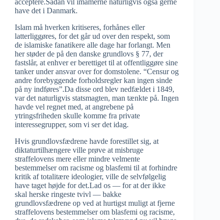
acceptere.Sådan vil imamerne naturligvis også gerne
have det i Danmark.
Islam må hverken kritiseres, forhånes eller
latterliggøres, for det går ud over den respekt, som
de islamiske fanatikere alle dage har forlangt. Men
her støder de på den danske grundlovs § 77, der
fastslår, at enhver er berettiget til at offentliggøre sine
tanker under ansvar over for domstolene. “Censur og
andre forebyggende forholdsregler kan ingen sinde
på ny indføres”.Da disse ord blev nedfældet i 1849,
var det naturligvis statsmagten, man tænkte på. Ingen
havde vel regnet med, at angrebene på
ytringsfriheden skulle komme fra private
interessegrupper, som vi ser det idag.
Hvis grundlovsfædrene havde forestillet sig, at
diktaturtilhængere ville prøve at misbruge
straffelovens mere eller mindre velmente
bestemmelser om racisme og blasfemi til at forhindre
kritik af totalitære ideologier, ville de selvfølgelig
have taget højde for det.Lad os — for at der ikke
skal herske ringeste tvivl — bakke
grundlovsfædrene op ved at hurtigst muligt at fjerne
straffelovens bestemmelser om blasfemi og racisme,