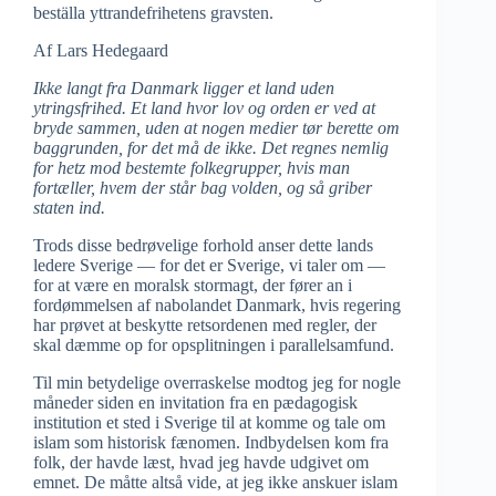
beställa yttrandefrihetens gravsten.
Af Lars Hedegaard
Ikke langt fra Danmark ligger et land uden
ytringsfrihed. Et land hvor lov og orden er ved at
bryde sammen, uden at nogen medier tør berette om
baggrunden, for det må de ikke. Det regnes nemlig
for hetz mod bestemte folkegrupper, hvis man
fortæller, hvem der står bag volden, og så griber
staten ind.
Trods disse bedrøvelige forhold anser dette lands
ledere Sverige — for det er Sverige, vi taler om —
for at være en moralsk stormagt, der fører an i
fordømmelsen af nabolandet Danmark, hvis regering
har prøvet at beskytte retsordenen med regler, der
skal dæmme op for opsplitningen i parallelsamfund.
Til min betydelige overraskelse modtog jeg for nogle
måneder siden en invitation fra en pædagogisk
institution et sted i Sverige til at komme og tale om
islam som historisk fænomen. Indbydelsen kom fra
folk, der havde læst, hvad jeg havde udgivet om
emnet. De måtte altså vide, at jeg ikke anskuer islam