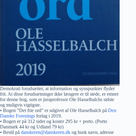
Demokrati forudsætter, at information og synspunkter flyder
frit. At disse forudsætninger ikke længere er til stede, er emnet
for denne bog, som er juraprofessor Ole Hasselbalchs sidste
og muligvis vigtigste.
• Bogen ”Det frie ord” er udgivet af Ole Hasselbalch på
Den
Danske Forenings
forlag i 2019.
• Bogen er på 312 sider og koster 295 kr + porto. (Porto
Danmark 44 kr og Udland 79 kr)
• Bestil på
danskeren@danskeren.dk
og husk navn, adresse