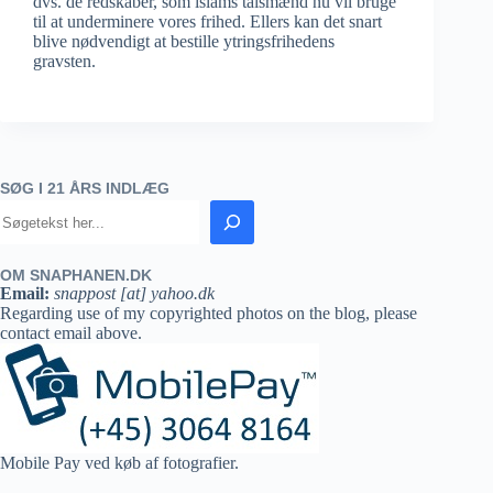
dvs. de redskaber, som islams talsmænd nu vil bruge
til at underminere vores frihed. Ellers kan det snart
blive nødvendigt at bestille ytringsfrihedens
gravsten.
SØG I 21 ÅRS INDLÆG
OM SNAPHANEN.DK
Email:
snappost [at] yahoo.dk
Regarding use of my copyrighted photos on the blog, please
contact email above.
Mobile Pay ved køb af fotografier.