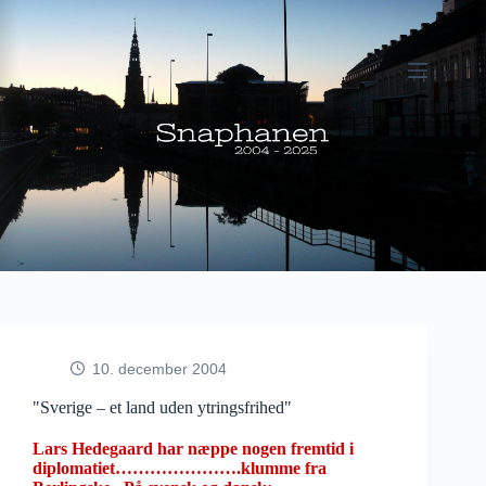
Fortsæt
til
indhold
10. december 2004
"Sverige – et land uden ytringsfrihed"
Lars Hedegaard har næppe nogen fremtid i
diplomatiet………………….klumme fra