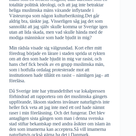
totalitär politisk ideologi, och att jag inte betraktar
heliga muslimska mäns växande inflytande i
Västeuropa som någon kulturberikning.Det går
aldrig bra, tänkte jag. Visserligen såg jag det som
sannolikt att jag själv skulle komma ur Sverige igen
utan att lida skada, men vad skulle hända med de
modiga människor som hade bjudit in mig?
Min rädsla visade sig välgrundad. Kort efter mitt
föredrag började en lärare i staden sprida ut rykten
om att den som hade bjudit in mig var rasist, och
hans chef fick besök av en grupp muslimska män,
som i hotfulla ordalag protesterade mot att
institutionen hade tillåtit en rasist – nämligen jag– att
föreläsa.
Då Sverige inte har yttrandefrihet var lokalpressen
förhindrad att rapportera om det muslimska gängets
uppförande, liksom stadens invånare naturligtvis inte
heller fick veta att jag inte med ett ord hade nämnt
raser i min föreläsning. Och det fungerar. Det blev
antagligen sista gången som man i denna svenska
stad stiftar bekantskap med andra åsikter om islam än
den som imamerna kan acceptera.Så vill imamerna
naturligtvis också gärna ha det i Danmark.