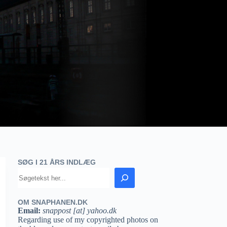
SØG I 21 ÅRS INDLÆG
OM SNAPHANEN.DK
Email:
snappost [at] yahoo.dk
Regarding use of my copyrighted photos on