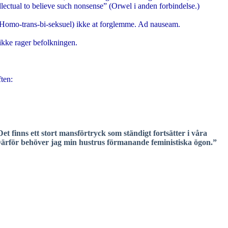
lectual to believe such nonsense” (Orwel i anden forbindelse.)
(Homo-trans-bi-seksuel) ikke at forglemme. Ad nauseam.
ikke rager befolkningen.
ten:
et finns ett stort mansförtryck som ständigt fortsätter i våra
Därför behöver jag min hustrus förmanande feministiska ögon.”