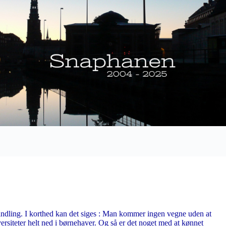
fhandling. I korthed kan det siges : Man kommer ingen vegne uden at
versiteter helt ned i børnehaver. Og så er det noget med at kønnet