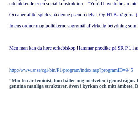
udelukkende er en social konstruktion – “You´d have to be an intel
Oceaner af tid spildes på denne pseudo debat. Og HTB-frågorna 
Imens ordner magtpolitikerne spørgmål af virkelig betydning som 
Men man kan da høre ærkebiskop Hammar prædike på SR P 1 i af
http://www.sr.se/cgi-bin/P1/program/index.asp?programID=945
“Min fru är feminist, hon håller mig medveten i genusfrågor. D
genuina manliga strukturer, även i kyrkan och mitt ämbete. 