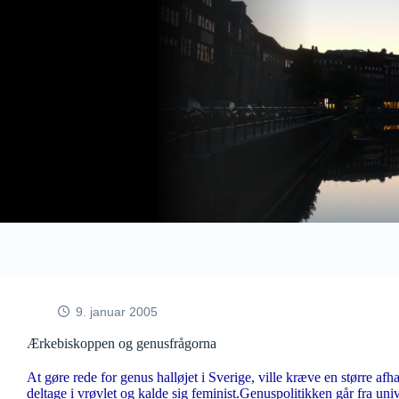
Fortsæt
til
indhold
9. januar 2005
Ærkebiskoppen og genusfrågorna
At gøre rede for genus halløjet i Sverige, ville kræve en større a
deltage i vrøvlet og kalde sig feminist.Genuspolitikken går fra uni