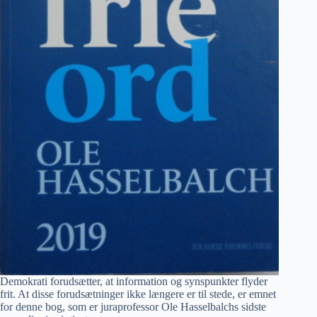
Demokrati forudsætter, at information og synspunkter flyder
frit. At disse forudsætninger ikke længere er til stede, er emnet
for denne bog, som er juraprofessor Ole Hasselbalchs sidste