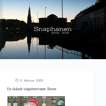
Fortsæt
til
indhold
9. februar 2005
En skånsk valgobservatør: Bosse