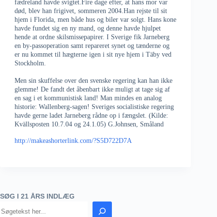
fædreland havde svigtet.Fire dage efter, at hans mor var
død, blev han frigivet, sommeren 2004.Han rejste til sit
hjem i Florida, men både hus og biler var solgt. Hans kone
havde fundet sig en ny mand, og denne havde hjulpet
hende at ordne skilsmissepapirer. I Sverige fik Jarneberg
en by-passoperation samt repareret synet og tænderne og
er nu kommet til hægterne igen i sit nye hjem i Täby ved
Stockholm.
Men sin skuffelse over den svenske regering kan han ikke
glemme! De fandt det åbenbart ikke muligt at tage sig af
en sag i et kommunistisk land! Man mindes en analog
historie: Wallenberg-sagen! Sveriges socialistiske regering
havde gerne ladet Jarneberg rådne op i fængslet. (Kilde:
Kvällsposten 10.7.04 og 24.1.05) G.Johnsen, Småland
http://makeashorterlink.com/?S5D722D7A
SØG I 21 ÅRS INDLÆG