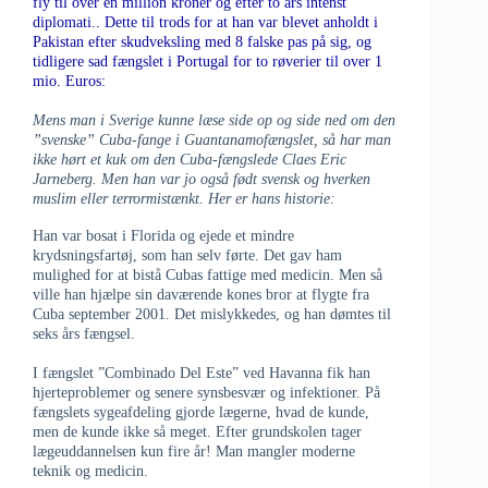
fly til over en million kroner og efter to års intenst
diplomati.. Dette til trods for at han var blevet anholdt i
Pakistan efter skudveksling med 8 falske pas på sig, og
tidligere sad fængslet i Portugal for to røverier til over 1
mio. Euros:
Mens man i Sverige kunne læse side op og side ned om den
”svenske” Cuba-fange i Guantanamofængslet, så har man
ikke hørt et kuk om den Cuba-fængslede Claes Eric
Jarneberg. Men han var jo også født svensk og hverken
muslim eller terrormistænkt. Her er hans historie:
Han var bosat i Florida og ejede et mindre
krydsningsfartøj, som han selv førte. Det gav ham
mulighed for at bistå Cubas fattige med medicin. Men så
ville han hjælpe sin daværende kones bror at flygte fra
Cuba september 2001. Det mislykkedes, og han dømtes til
seks års fængsel.
I fængslet ”Combinado Del Este” ved Havanna fik han
hjerteproblemer og senere synsbesvær og infektioner. På
fængslets sygeafdeling gjorde lægerne, hvad de kunde,
men de kunde ikke så meget. Efter grundskolen tager
lægeuddannelsen kun fire år! Man mangler moderne
teknik og medicin.