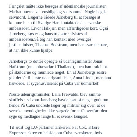
Fængslet måtte ikke besøges af udenlandske journalister.
Madrationerne var ensidige og sparsomme. Nogle begik
selvmord. Lægerne rådede Jarneberg til at forsøge at
komme hjem til Sverige.Han kontaktede den svenske
ambassadør, Eivor Halkjær, men affærdigedes kort. Også
Jarnebergs søster og hans to døttre afvistes af
ambassadøren.Så tog han kontakt med Sveriges
justitsminister, Thomas Bodstrøm, men han svarede bare,
at han ikke kunne hjælpe.
Jarnebergs to døttre opsøgte så udenrigsminister Jonas
Hafstrøm (nu ambassadør i Thailand), men han trak blot
på skulderne og mumlede noget. En af Jarnebergs søstre
gik derpå til næste udenrigsminister, Anna Lindh, men hun
hævdede, at sygehusvæsenet på Cuba var udmærket!
Næste udenrigsminister, Laila Freivalds, blev samme
skuffelse, selvom Jarneberg havde hørt så meget godt om
hende.På Cuba undrede læger og militær sig over, at de
svenske myndigheder ikke sørgede for at få overført den
syge og medtagne fange til et svensk fængsel.
Til sidst tog EU-parlamentarikeren, Pat Cox, affære.
Expressen skrev en helside om Cuba-svenskeren, hvis