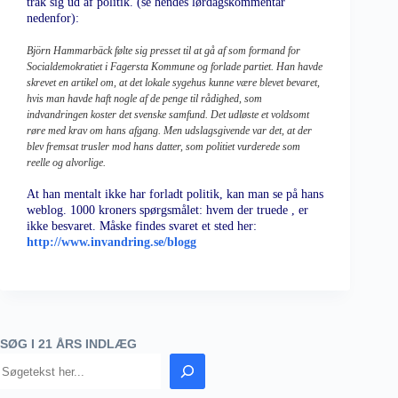
trak sig ud af politik. (se hendes lørdagskommentar
nedenfor):
Björn Hammarbäck følte sig presset til at gå af som formand for
Socialdemokratiet i Fagersta Kommune og forlade partiet. Han havde
skrevet en artikel om, at det lokale sygehus kunne være blevet bevaret,
hvis man havde haft nogle af de penge til rådighed, som
indvandringen koster det svenske samfund. Det udløste et voldsomt
røre med krav om hans afgang. Men udslagsgivende var det, at der
blev fremsat trusler mod hans datter, som politiet vurderede som
reelle og alvorlige.
At han mentalt ikke har forladt politik, kan man se på hans
weblog. 1000 kroners spørgsmålet: hvem der truede , er
ikke besvaret. Måske findes svaret et sted her:
http://www.invandring.se/blogg
SØG I 21 ÅRS INDLÆG