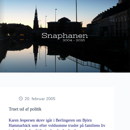
Fortsæt
til
indhold
20. februar 2005
Truet ud af politik
Karen Jespersen skrev igår i Berlingeren om Björn
Hammarbäck som efter voldsomme trusler på familiens liv