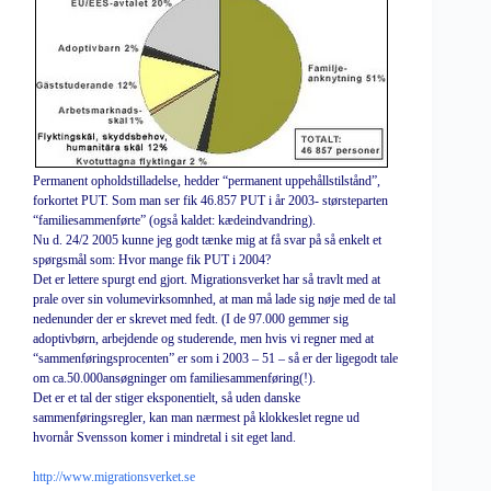
Permanent opholdstilladelse, hedder “permanent uppehållstilstånd”,
forkortet PUT. Som man ser fik 46.857 PUT i år 2003- størsteparten
“familiesammenførte” (også kaldet: kædeindvandring).
Nu d. 24/2 2005 kunne jeg godt tænke mig at få svar på så enkelt et
spørgsmål som: Hvor mange fik PUT i 2004?
Det er lettere spurgt end gjort. Migrationsverket har så travlt med at
prale over sin volumevirksomnhed, at man må lade sig nøje med de tal
nedenunder der er skrevet med fedt. (I de 97.000 gemmer sig
adoptivbørn, arbejdende og studerende, men hvis vi regner med at
“sammenføringsprocenten” er som i 2003 – 51 – så er der ligegodt tale
om ca.50.000ansøgninger om familiesammenføring(!).
Det er et tal der stiger eksponentielt, så uden danske
sammenføringsregler, kan man nærmest på klokkeslet regne ud
hvornår Svensson komer i mindretal i sit eget land.
http://www.migrationsverket.se