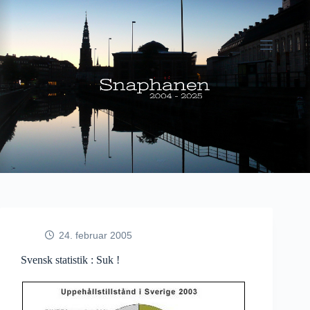
Fortsæt
til
indhold
24. februar 2005
Svensk statistik : Suk !