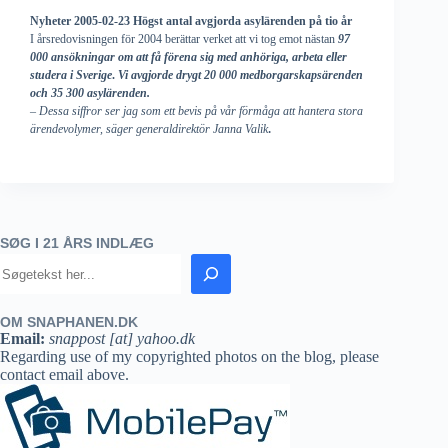
Nyheter 2005-02-23 Högst antal avgjorda asylärenden på tio år
I årsredovisningen för 2004 berättar verket att vi tog emot nästan
97
000 ansökningar om att få förena sig med anhöriga, arbeta eller
studera i Sverige
.
Vi avgjorde drygt 20 000 medborgarskapsärenden
och 35 300 asylärenden.
–
Dessa siffror ser jag som ett bevis på vår förmåga att hantera stora
.
ärendevolymer, säger generaldirektör Janna Valik
SØG I 21 ÅRS INDLÆG
OM SNAPHANEN.DK
Email:
snappost [at] yahoo.dk
Regarding use of my copyrighted photos on the blog, please
contact email above.