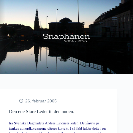
Fortsæt
til
indhold
26. februar 2005
Den ene Store Leder til den anden:
fra Svenska Dagbladets Anders Lindners leder.. Det
kunne
jo
tænkes at nordkoreanerne citerer korrekt. I så fald falder dette i en