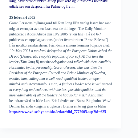
lang, hæderkronet række af top politikere og kunstneres notoriske
udtalelser om despoter, fra Palme og frem:
25 februari 2005
Göran Perssons hyllningsord till Kim Jong IlEn vänlig läsare har sänt
mig ett exemplar av den fascinerande tidningen The Daily Monitor,
publicerad i Addis Abeba den 10/2 2005 (ej on line). På sid 6-7
publiceras en uppslagsannons (under överrubriken “Press Release”)
från nordkoreanska staten. Från denna annons kommer följande citat:
“In May 2001 a top-level delegation of the European Union visited the
DPRK (Democratic People’s Republic of Korea). At that time the
leader (Kim Jong Il) met the delegation and talked with them candidly.
Fascinated by his personality, Goran Person, who was then the
President of the European Council and Prime Minister of Sweden,
extolled him, calling him a well-read, qualified leader, an open-
minded and unceremonious man, a faultless leader who is well versed
in everything and endowed with the best possible qualities, and the
most admirable of all the leaders he had so far met.”
Ännu mer
beundransvärd än både Lars-Eric Lövdén och Bosse Ringholm. Wow!
Det här får ändå kungens artigheter i Brunei att te sig ganska bleka.
http://www.svd.se/dynamiskt/ledare/did_7772005.asp?id=625