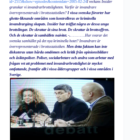
id=2515&show=episodes&contentdate=2005-02-24
I veckans Insider
granskar vi invandrarbrottsligheten. Varför är invandrare
överrepresenterade i brottsstatistiken?
I vissa svenska förorter har
ghetto-liknande områden som kontrolleras av kriminella
invandrargäng skapats. Insider har träffat några av dessa unga
brottslingar. De skrattar åt sina brott. De skrattar åt brottsoffren.
Och de skrattar åt samhällets naivitet. -.
………….Hur svarar det
svenska samhället på det nya kriminella hotet? Invandrare är
överrepresenterade i brottsstatistiken.
Men detta faktum kan inte
diskuteras utan hårda omdömen och kritik från opinionsbildare
och åsiktspoliser. Poliser, socialarbetare och andra som arbetar med
frågan vet att problemet med invandrarbrottslighet är mycket
omfattande, framför allt i vissa åldersgrupper och i vissa områden i
Sverige.