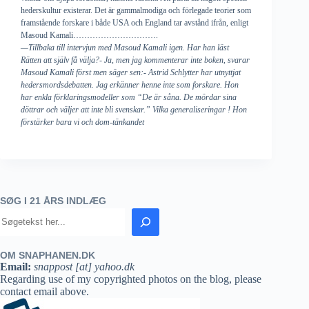
hederskultur existerar. Det är gammalmodiga och förlegade teorier som
framstående forskare i både USA och England tar avstånd ifrån, enligt
Masoud Kamali………………………….
—Tillbaka till intervjun med Masoud Kamali igen. Har han läst
Rätten att själv få välja?- Ja, men jag kommenterar inte boken, svarar
Masoud Kamali först men säger sen:- Astrid Schlytter har utnyttjat
hedersmordsdebatten. Jag erkänner henne inte som forskare. Hon
har enkla förklaringsmodeller som “De är såna. De mördar sina
döttrar och väljer att inte bli svenskar.” Vilka generaliseringar ! Hon
förstärker bara vi och dom-tänkandet
SØG I 21 ÅRS INDLÆG
OM SNAPHANEN.DK
Email:
snappost [at] yahoo.dk
Regarding use of my copyrighted photos on the blog, please
contact email above.