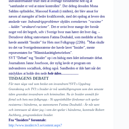
indvandrerbander truer med at overtage forstæderne helt og at
“samfundet er ved at miste kontrollen”. Der deltog desuden Mona
Sahlins opfindelse, Massoud
Kamali
(i midten), der blev ansat for
næsen af mængder af bedre kvalificerede, med det opdrag at levere den
ønskede vare:
Indvandrigsproblemer skyldes svenskernes “racsime”
– kaldet “strukturel racisme”.
Det er uvist hvor mange der forstår
noget ved det begreb, selv i Sverige hvor man hører det hver dag. –
Derudover deltog statsvetaren Fatima Doubakil, som meddelte at hun
“
havde anmeldt “Insider” for Hets mot Folkgrupp (226b).
Man skulle
tro det var Sverigedemoraterne der havde lavet “Insider”, mente
repræsentaten for “Människarättighetsröelsen”.
SVT “Debatt” tog “Insider” op i en hidsig men lidet informativ debat.
Journalisten Janne Josefsson, der nylig lavde et program om
indvandreres socialfusk, deltog også. Sandheden er ilde hørt når det
mislykkes at holde den nede
hele tiden……………
TISDAGENS DEBATT
Får man säga vad som beslut om invandrare?SVT:s Uppdrag
Granskning och TV3:s Insider är två samhällsprogram som den senaste
tiden granskat invandrare och kriminalitet. Nu är Insider anmält för
förtal och hets mot folkgrupp.- Ni upprätthåller fördomar och spelar
rasisterna i händerna, sa statsvetaren Fatima Doubakil.- Är nåt sant
och intressant så skiter jag i vem det spelar i händerna, kontrade Robert
Aschberg, programledare Insider.
Fra “Insiders” foromtale:
http://www.insider.tv3.se/content.aspx?