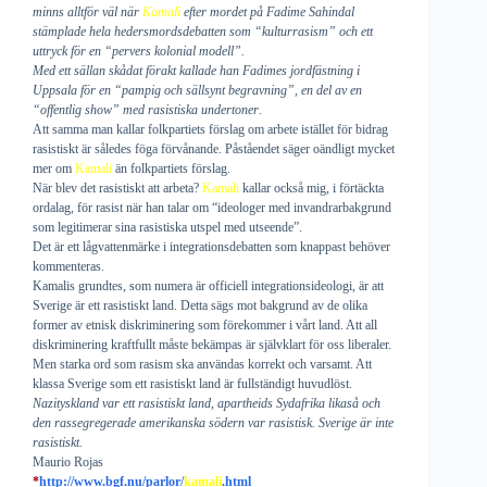
minns alltför väl när
Kamali
efter mordet på Fadime Sahindal
stämplade hela hedersmordsdebatten som “kulturrasism” och ett
uttryck för en “pervers kolonial modell”.
Med ett sällan skådat förakt kallade han Fadimes jordfästning i
Uppsala för en “pampig och sällsynt begravning”, en del av en
“offentlig show” med rasistiska undertoner
.
Att samma man kallar folkpartiets förslag om arbete istället för bidrag
rasistiskt är således föga förvånande. Påståendet säger oändligt mycket
mer om
Kamali
än folkpartiets förslag.
När blev det rasistiskt att arbeta?
Kamali
kallar också mig, i förtäckta
ordalag, för rasist när han talar om “ideologer med invandrarbakgrund
som legitimerar sina rasistiska utspel med utseende”.
Det är ett lågvattenmärke i integrationsdebatten som knappast behöver
kommenteras.
Kamalis grundtes, som numera är officiell integrationsideologi, är att
Sverige är ett rasistiskt land. Detta sägs mot bakgrund av de olika
former av etnisk diskriminering som förekommer i vårt land. Att all
diskriminering kraftfullt måste bekämpas är självklart för oss liberaler.
Men starka ord som rasism ska användas korrekt och varsamt. Att
klassa Sverige som ett rasistiskt land är fullständigt huvudlöst.
Nazityskland var ett rasistiskt land, apartheids Sydafrika likaså och
den rassegregerade amerikanska södern var rasistisk. Sverige är inte
rasistiskt.
Maurio Rojas
*
http://www.bgf.nu/parlor/
kamali
.html