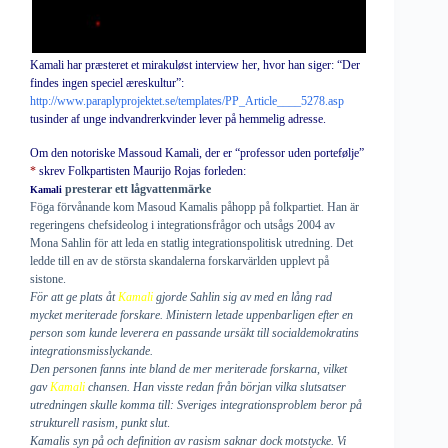
Kamali har præsteret et mirakuløst interview her, hvor han siger: “Der
findes ingen speciel æreskultur”:
http://www.paraplyprojektet.se/templates/PP_Article____5278.asp
tusinder af unge indvandrerkvinder lever på hemmelig adresse.
Om den notoriske Massoud
Kamali
, der er “professor uden portefølje”
*
skrev Folkpartisten Maurijo Rojas forleden:
presterar ett lågvattenmärke
Kamali
Föga förvånande kom Masoud Kamalis påhopp på folkpartiet. Han är
regeringens chefsideolog i integrationsfrågor och utsågs 2004 av
Mona Sahlin för att leda en statlig integrationspolitisk utredning. Det
ledde till en av de största skandalerna forskarvärlden upplevt på
sistone.
För att ge plats åt
Kamali
gjorde Sahlin sig av med en lång rad
mycket meriterade forskare. Ministern letade uppenbarligen efter en
person som kunde leverera en passande ursäkt till socialdemokratins
integrationsmisslyckande.
Den personen fanns inte bland de mer meriterade forskarna, vilket
gav
Kamali
chansen. Han visste redan från början vilka slutsatser
utredningen skulle komma till: Sveriges integrationsproblem beror på
strukturell rasism, punkt slut
.
Kamalis syn på och definition av rasism saknar dock motstycke. Vi