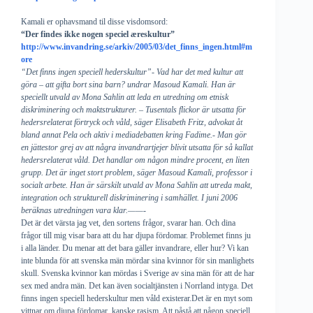
Kamali er ophavsmand til disse visdomsord:
“Der findes ikke nogen speciel æreskultur”
http://www.invandring.se/arkiv/2005/03/det_finns_ingen.html#m
ore
“Det finns ingen speciell hederskultur”- Vad har det med kultur att
göra – att gifta bort sina barn? undrar Masoud Kamali. Han är
speciellt utvald av Mona Sahlin att leda en utredning om etnisk
diskriminering och maktstrukturer. – Tusentals flickor är utsatta för
hedersrelaterat förtryck och våld, säger Elisabeth Fritz, advokat åt
bland annat Pela och aktiv i mediadebatten kring Fadime.- Man gör
en jättestor grej av att några invandrartjejer blivit utsatta för så kallat
hedersrelaterat våld. Det handlar om någon mindre procent, en liten
grupp. Det är inget stort problem, säger Masoud Kamali, professor i
socialt arbete. Han är särskilt utvald av Mona Sahlin att utreda makt,
integration och strukturell diskriminering i samhället. I juni 2006
beräknas utredningen vara klar.——-
Det är det värsta jag vet, den sortens frågor, svarar han. Och dina
frågor till mig visar bara att du har djupa fördomar. Problemet finns ju
i alla länder. Du menar att det bara gäller invandrare, eller hur? Vi kan
inte blunda för att svenska män mördar sina kvinnor för sin manlighets
skull. Svenska kvinnor kan mördas i Sverige av sina män för att de har
sex med andra män. Det kan även socialtjänsten i Norrland intyga. Det
finns ingen speciell hederskultur men våld existerar.Det är en myt som
vittnar om djupa fördomar, kanske rasism. Att påstå att någon speciell