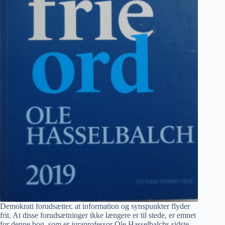
Demokrati forudsætter, at information og synspunkter flyder
frit. At disse forudsætninger ikke længere er til stede, er emnet
for denne bog, som er juraprofessor Ole Hasselbalchs sidste