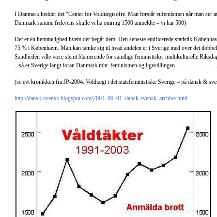
I Danmark hedder det “Center for Voldtægtsofre. Man forstår eufemismen når man ser at
Danmark samme frekvens skulle vi ha omring 1500 anmeldte – vi har 500)
Det er en hemmelighed hvem der begår dem. Den seneste etnificerede statistik København
75 % i København. Man kan tænke sig til hvad andelen er i Sverige med over det dobbelt
Sandheden ville være slemt blamerende for samtlige feministiske, multikulturelle Riksd
– så er Sverige langt foran Danmark mht. feminismen og ligestillingen……………………
(se evt kronikken fra JP-2004: Voldtægt i det statsfeministiske Sverige – på dansk & sv
http://dansk-svensk.blogspot.com/2004_06_01_dansk-svensk_archive.html