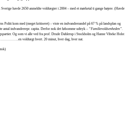
 Sverige havde 2650 anmeldte voldtægter i 2004 – med et mørketal ti gange højere. (Havde
s Politi kom med (meget kritiseret) – viste en indvandrerandel på 67 % på landsplan og
e antal indvandrerepr. capita. Derfor nok det følsomme udtryk –
“Familievoldsenheden”.
agspartier. Og som vi alle ved fra prof. Drude Dahlerup i Stockholm og Hanne Vibeke Holst
…………..en voldtægt hvert. 20 minut, hver dag, hver nat.
ensk)