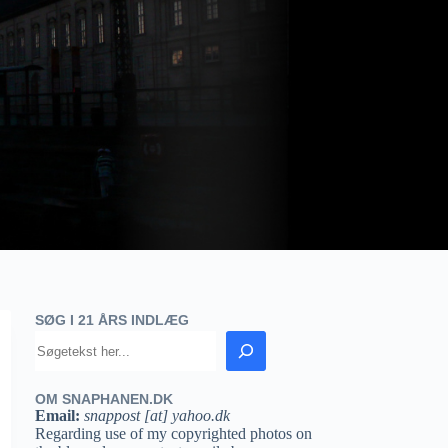
SØG I 21 ÅRS INDLÆG
OM SNAPHANEN.DK
Email:
snappost [at] yahoo.dk
Regarding use of my copyrighted photos on