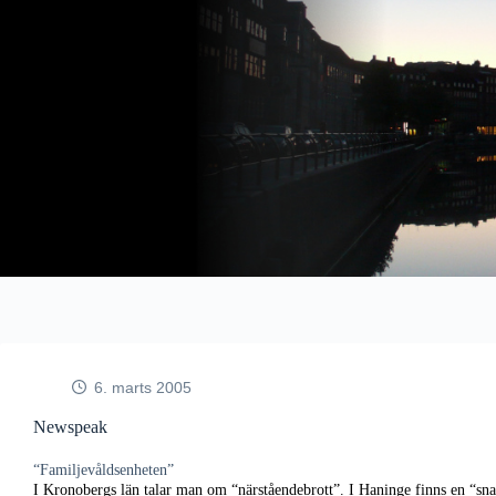
Fortsæt
til
indhold
6. marts 2005
Newspeak
“Familjevåldsenheten”
I Kronobergs län talar man om “närståendebrott”. I Haninge finns en “sn