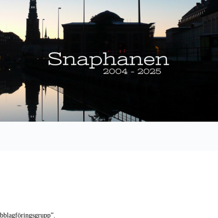
abblagföringsgrupp”.