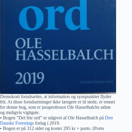
Demokrati forudsætter, at information og synspunkter flyder
frit. At disse forudsætninger ikke længere er til stede, er emnet
for denne bog, som er juraprofessor Ole Hasselbalchs sidste
og muligvis vigtigste.
• Bogen ”Det frie ord” er udgivet af Ole Hasselbalch på
Den
Danske Forenings
forlag i 2019.
• Bogen er på 312 sider og koster 295 kr + porto. (Porto