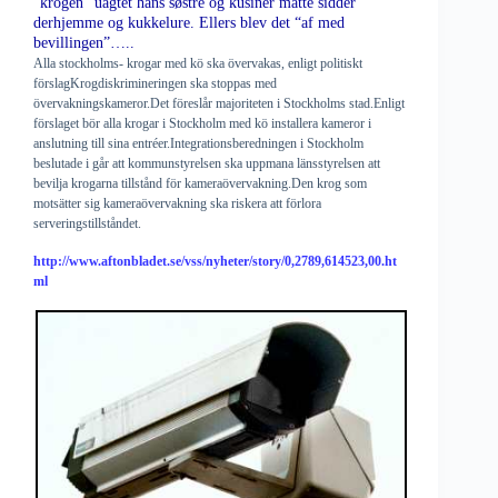
“krogen” uagtet hans søstre og kusiner måtte sidder
derhjemme og kukkelure. Ellers blev det “af med
bevillingen”…..
Alla stockholms- krogar med kö ska övervakas, enligt politiskt
förslagKrogdiskrimineringen ska stoppas med
övervakningskameror.Det föreslår majoriteten i Stockholms stad.Enligt
förslaget bör alla krogar i Stockholm med kö installera kameror i
anslutning till sina entréer.Integrationsberedningen i Stockholm
beslutade i går att kommunstyrelsen ska uppmana länsstyrelsen att
bevilja krogarna tillstånd för kameraövervakning.Den krog som
motsätter sig kameraövervakning ska riskera att förlora
serveringstillståndet.
http://www.aftonbladet.se/vss/nyheter/story/0,2789,614523,00.ht
ml