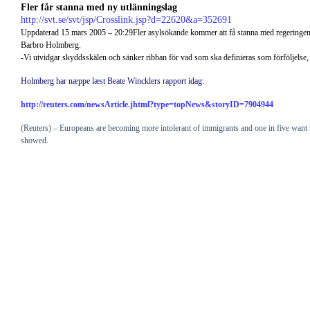
Fler får stanna med ny utlänningslag
http://svt.se/svt/jsp/Crosslink.jsp?d=22620&a=352691
Uppdaterad 15 mars 2005 – 20:29Fler asylsökande kommer att få stanna med regeringens f
Barbro Holmberg.
-Vi utvidgar skyddsskälen och sänker ribban för vad som ska definieras som förföljelse, 
Holmberg har næppe læst Beate Wincklers rapport idag:
http://reuters.com/newsArticle.jhtml?type=topNews&storyID=7904944
(Reuters) – Europeans are becoming more intolerant of immigrants and one in five wan
showed.