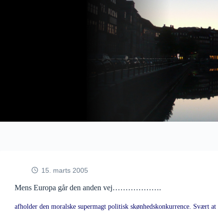
Fortsæt
til
indhold
15. marts 2005
Mens Europa går den anden vej……………….
afholder den moralske supermagt politisk skønhedskonkurrence. Svært at si