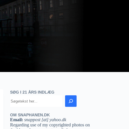
SØG I 21 ÅRS INDLÆG
OM SNAPHANEN.DK
Email:
snappost [at] yahoo.dk
Regarding use of my copyrighted photos on