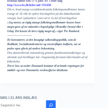
kroniske mørke som 15 % parti. BT´s leder idag:
http://www.bt.dk/leder:
aid
=351456/
Dét er, hvad mange socialdemokratiske folketingsmedlemmer kunne
trænge til. Så ville de opleve hverdagslivet på den københavnske
vestegn, hvor nydanskere i stort tal er en del af hverdagslivet.
»Jeg mener, at rigtig mange folketingsmedlemmer kunne have
meget gavn af tre måneders bopælspligt i Brøndby Strand eller i
Ishøj. Det kunne de lære rigtig meget af,« siger Per Kaalund.
——————-
De konstaterer, at den løsagtige udlændingepolitik, som de
Radikale, Socialdemokraterne og venstrefløjen indførte, var at
pudse egen glorie på andres bekostning.
Den ukontrollerede indvandring gennem familiesammenføringer og
ukritiske asyl-bevillinger har i bogstavelig forstand slået bunden ud af
folkeskolen.
Det er her, at under-Danmark kommer til at betale regningen for
middel- og over-Danmarks verdensfjerne idealisme.
SØG I 21 ÅRS INDLÆG