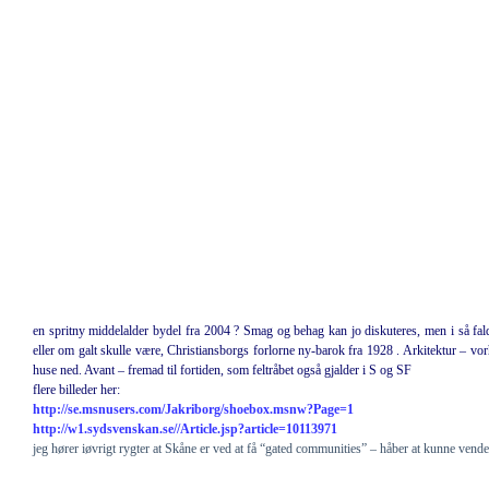
en spritny middelalder bydel fra 2004 ? Smag og behag kan jo diskuteres, men i så fal
eller om galt skulle være, Christiansborgs forlorne ny-barok fra 1928 . Arkitektur – v
huse ned. Avant – fremad til fortiden, som feltråbet også gjalder i S og SF
flere billeder her:
http://se.msnusers.com/Jakriborg/shoebox.msnw?Page=1
http://w1.sydsvenskan.se//Article.jsp?article=10113971
jeg hører iøvrigt rygter at Skåne er ved at få “gated communities” – håber at kunne vend