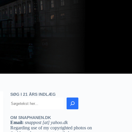
SØG I 21 ÅRS INDLÆG
OM SNAPHANEN.DK
Email:
snappost [at] yahoo.dk
Regarding use of my copyrighted photos on