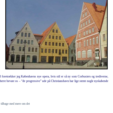
d foretrækker jeg Københavns nye opera, hvis stil er så ny som Corbusiers og trediverne,
orherre bevare os – “de progressive” ude på Christianshavn har lige stemt nogle nyskabende
e tilbage med mere om det