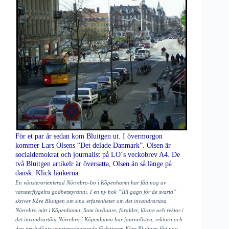
För et par år sedan kom Bluitgen ut. I övermorgon
kommer Lars Olsens “Det delade Danmark”. Olsen är
socialdemokrat och journalist på LO´s veckobrev A4. De
två Bluitgen artikelr är översatta, Olsen än så länge på
dansk. Klick länkerna:
En vänsterorienterad Nörrebro-bo i Köpenhamn har fått nog av
vänsterflygelns godhetstyranni. I en ny bok ”Till gagn för de svarta”
skriver Kåre Bluitgen om sina erfarenheter om det invandrartäta
Nörrebro mitt i Köpenhamn. Som invånare, förälder, lärare och rektor i
det invandrartäta Nörrebro i Köpenhamn har journalisten, rektorn och
den prisbelönte vänsterorienterade författaren Kåre Bluitgen fått nog