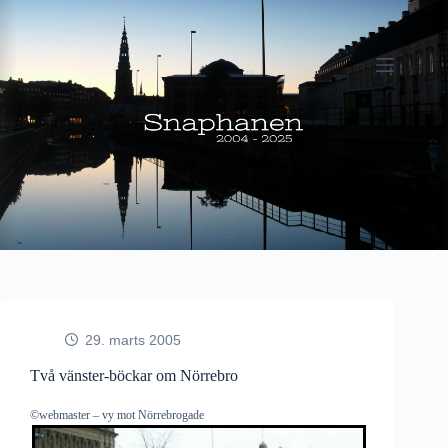
Fortsæt
til
indhold
29. marts 2005
Två vänster-böckar om Nörrebro
©webmaster – vy mot Nörrebrogade