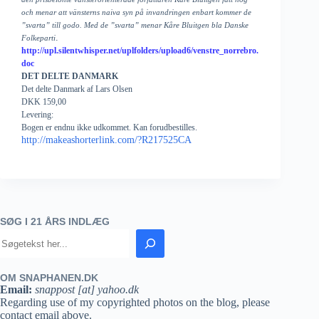
och menar att vänsterns naiva syn på invandringen enbart kommer de
”svarta” till godo. Med de ”svarta” menar Kåre Bluitgen bla Danske
.
Folkeparti
http://upl.silentwhisper.net/uplfolders/upload6/venstre_norrebro.
doc
DET DELTE DANMARK
Det delte Danmark af Lars Olsen
DKK 159,00
Levering:
Bogen er endnu ikke udkommet. Kan forudbestilles.
http://makeashorterlink.com/?R217525CA
SØG I 21 ÅRS INDLÆG
OM SNAPHANEN.DK
Email:
snappost [at] yahoo.dk
Regarding use of my copyrighted photos on the blog, please
contact email above.