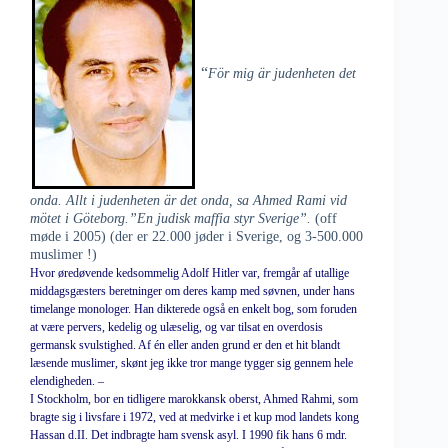
“
För mig är judenheten det
onda. Allt i judenheten är det onda, sa Ahmed Rami vid
mötet i Göteborg.”En judisk maffia styr Sverige”.
(off
møde i 2005) (der er 22.000 jøder i Sverige, og 3-500.000
muslimer !)
Hvor øredøvende kedsommelig Adolf Hitler var, fremgår af utallige
middagsgæsters beretninger om deres kamp med søvnen, under hans
timelange monologer. Han dikterede også en enkelt bog, som foruden
at være pervers, kedelig og ulæselig, og var tilsat en overdosis
germansk svulstighed. Af én eller anden grund er den et hit blandt
læsende muslimer, skønt jeg ikke tror mange tygger sig gennem hele
elendigheden. –
I Stockholm, bor en tidligere marokkansk oberst, Ahmed Rahmi, som
bragte sig i livsfare i 1972, ved at medvirke i et kup mod landets kong
Hassan d.II. Det indbragte ham svensk asyl. I 1990 fik hans 6 mdr.