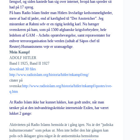
fængsel, og siden kastede han sig over internet, hvopå han spreder sit
had på 17 sprog.
På hans Radio Islam finder man Hitlers livsfarlige kedsommeligheder,
mere af had til jøder, end af kærlighed til “Der Anstreicher”. Jeg
mistænker at Rahmi selv er en rigtig kedelig karl. Nu hænger
svenskeren på ham, som på 1500 afghanske krigsforbrydere, hele
ledelsen af GAM – Achehs oprørsbevægelse, samt repræsentater for
enhver terrororganisation hele verden (udtalt af Säpos chef til
Reuter).Humanismens veje er uransagelige.
Mein Kampf
ADOLF HITLER
Band I 1925, Band II 1927
download 30 files
http://www.radioislam.org/historia/hitler/mkampf/eng/
citater på
svenska:
http://www.radioislam.org/historia/hitler/mkampf/quotes/sve-
q.htm
At Radio Islam ikke har kunnet lukkes, kan godt undre, når man
tænker på at den indvandringskritiske internetside Exilen, har været
lukket 2 gange:
Aktiviteten på Radio Islams hemsida är i gång igen. Nu är det “judiska
kulturmecenater” som pekas ut. Men inte heller den här gången kan
polis och åklagare göra något åt de antisemitiska hemsidorna