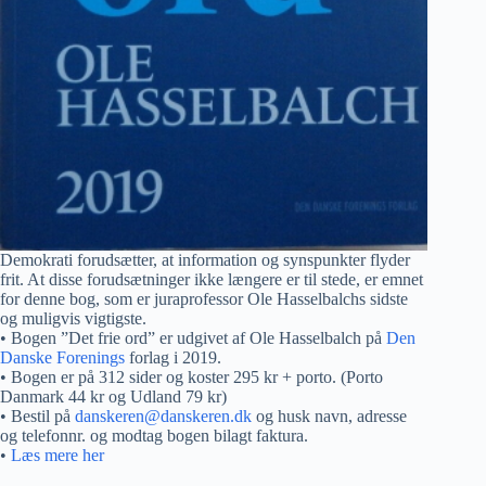
Demokrati forudsætter, at information og synspunkter flyder
frit. At disse forudsætninger ikke længere er til stede, er emnet
for denne bog, som er juraprofessor Ole Hasselbalchs sidste
og muligvis vigtigste.
• Bogen ”Det frie ord” er udgivet af Ole Hasselbalch på
Den
Danske Forenings
forlag i 2019.
• Bogen er på 312 sider og koster 295 kr + porto. (Porto
Danmark 44 kr og Udland 79 kr)
• Bestil på
danskeren@danskeren.dk
og husk navn, adresse
og telefonnr. og modtag bogen bilagt faktura.
•
Læs mere her