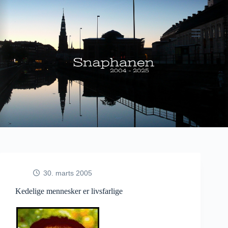
Fortsæt
til
indhold
30. marts 2005
Kedelige mennesker er livsfarlige