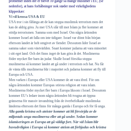
problemer inden der er blevet 10 gange så mange muslimer i EU, (se
nedenfor), at hans forhåbninger nok støder mod virkelighedens
klippeskær:
Vi vil krossa USA & EU
USA tror i sin fåfänga att de kan stoppa muslimsk terrorism men det
kan de aldrig göra. Ju mer USA slår till mot Islam ju fler kommer att
stödja terrorismen. Samma som med Israel. Om några årtionden
kommer Israel att falla om inte tidigare. Israel var dömt från början
eftersom landet är helt omgivet av fiender. Dessutom lider Israel av
samma saker som västvärlden. Snart kommer judarna att vara minoritet
i sitt eget land. Och det finns inget de kan göra åt det. Muslimerna
föder mycket fler barn än judar. Skulle Israel försöka stoppa
muslimerna så kommer landet att gå under i terrorism och hat. Nu får
de vänta tills muslimerna blir i majoritet och judarna kommer att fly till
Europa och USA.
Men varken i Europa eller USA kommer de att vara ifred. För om
några årtionden kommer Europas största religion att vara islam.
Muslimerna föder mycket fler barn i Europa liksom i Israel. Dessutom
kommer EU’s ledare inom några årtionden bli tvugna att öppna
gränserna för massiv invandring från de överbefolkade muslimska
länderna eftersom det finns för många gamla i Europa och för få unga.
Alla gamla kristna och ateister kommer att bli försörjda av de
miljontals unga muslimerna eller att gå under. Sedan kommer
islamiseringen av Europa att gå väldigt fort. När väl Islam blir
huvudreligion i Europa så kommer ateism att förbjudas och kristna