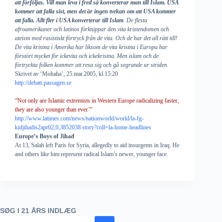
att förföljas. Vill man leva i fred så konverterar man till Islam. USA
kommer att falla sist, men det är ingen tvekan om att USA kommer
att falla. Allt fler i USA konverterar till Islam
. De flesta
afroamerikaner och latinos förknippar den vita kristendomen och
ateism med rasistiskt förtryck från de vita. Och de har det all rätt till!
De vita kristna i Amerika har liksom de vita kristna i Europa har
förstört mycket för ickevita och ickekristna. Men islam och de
förtryckta folken kommer att resa sig och gå segrande ur striden.
Skrivet av ‘Mohaha’, 25.mar.2005, kl.15:20
http://debatt.passagen.se
“Not only are Islamic extremists in Western Europe radicalizing faster,
they are also younger than ever.'”
http://www.latimes.com/news/nationworld/world/la-fg-
kidjihadis2apr02,0,3852038.story?coll=la-home-headlines
Europe’s Boys of Jihad
At 13, Salah left Paris for Syria, allegedly to aid insurgents in Iraq. He
and others like him represent radical Islam’s newer, younger face.
SØG I 21 ÅRS INDLÆG