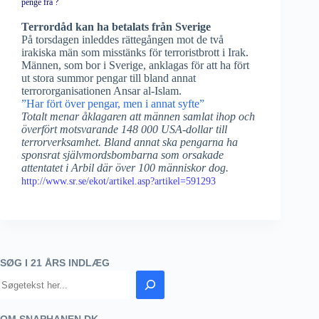
penge fra ?
Terrordåd kan ha betalats från Sverige
På torsdagen inleddes rättegången mot de två
irakiska män som misstänks för terroristbrott i Irak.
Männen, som bor i Sverige, anklagas för att ha fört
ut stora summor pengar till bland annat
terrororganisationen Ansar al-Islam.
”Har fört över pengar, men i annat syfte”
Totalt menar åklagaren att männen samlat ihop och
överfört motsvarande 148 000 USA-dollar till
terrorverksamhet. Bland annat ska pengarna ha
sponsrat självmordsbombarna som orsakade
attentatet i Arbil där över 100 människor dog.
http://www.sr.se/ekot/artikel.asp?artikel=591293
SØG I 21 ÅRS INDLÆG