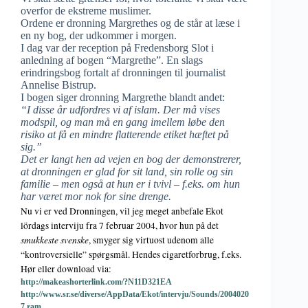
overfor de ekstreme muslimer.
Ordene er dronning Margrethes og de står at læse i
en ny bog, der udkommer i morgen.
I dag var der reception på Fredensborg Slot i
anledning af bogen “Margrethe”. En slags
erindringsbog fortalt af dronningen til journalist
Annelise Bistrup.
I bogen siger dronning Margrethe blandt andet:
“I disse år udfordres vi af islam. Der må vises
modspil, og man må en gang imellem løbe den
risiko at få en mindre flatterende etiket hæftet på
sig.”
Det er langt hen ad vejen en bog der demonstrerer,
at dronningen er glad for sit land, sin rolle og sin
familie – men også at hun er i tvivl – f.eks. om hun
har været mor nok for sine drenge.
Nu vi er ved Dronningen, vil jeg meget anbefale Ekot
lördags interviju fra 7 februar 2004, hvor hun på det
smukkeste svenske
, smyger sig virtuost udenom alle
“kontroversielle” spørgsmål. Hendes cigaretforbrug, f.eks.
Hør eller download via:
http://makeashorterlink.com/?N11D321EA
http://www.sr.se/diverse/AppData/Ekot/intervju/Sounds/2004020
7.ram