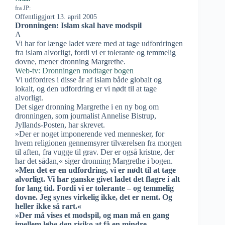
fra JP:
Offentliggjort 13. april 2005
Dronningen: Islam skal have modspil
A
Vi har for længe ladet være med at tage udfordringen
fra islam alvorligt, fordi vi er tolerante og temmelig
dovne, mener dronning Margrethe.
Web-tv: Dronningen modtager bogen
Vi udfordres i disse år af islam både globalt og
lokalt, og den udfordring er vi nødt til at tage
alvorligt.
Det siger dronning Margrethe i en ny bog om
dronningen, som journalist Annelise Bistrup,
Jyllands-Posten, har skrevet.
»Der er noget imponerende ved mennesker, for
hvem religionen gennemsyrer tilværelsen fra morgen
til aften, fra vugge til grav. Der er også kristne, der
har det sådan,« siger dronning Margrethe i bogen.
»Men det er en udfordring, vi er nødt til at tage
alvorligt. Vi har ganske givet ladet det flagre i alt
for lang tid. Fordi vi er tolerante – og temmelig
dovne. Jeg synes virkelig ikke, det er nemt. Og
heller ikke så rart.«
»Der må vises et modspil, og man må en gang
imellem løbe den risiko at få en mindre