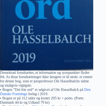
Demokrati forudsætter, at information og synspunkter flyder
frit. At disse forudsætninger ikke længere er til stede, er emnet
for denne bog, som er juraprofessor Ole Hasselbalchs sidste
og muligvis vigtigste.
• Bogen ”Det frie ord” er udgivet af Ole Hasselbalch på
Den
Danske Forenings
forlag i 2019.
• Bogen er på 312 sider og koster 295 kr + porto. (Porto
Danmark 44 kr og Udland 79 kr)