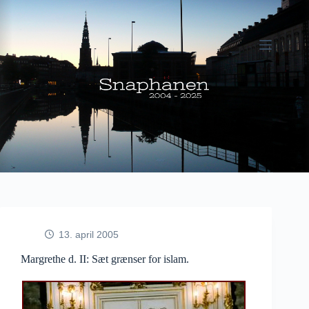
Fortsæt
til
indhold
13. april 2005
Margrethe d. II: Sæt grænser for islam.