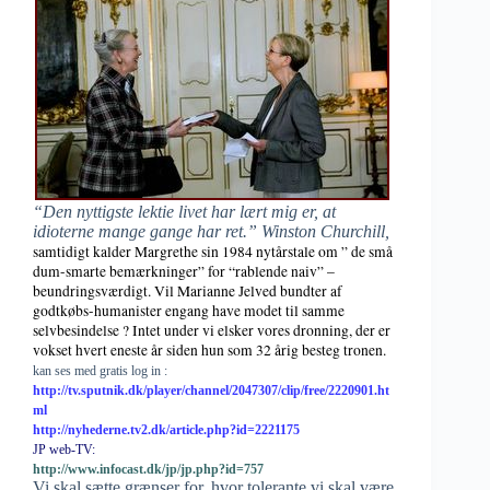
“Den nyttigste lektie livet har lært mig er, at
idioterne mange gange har ret.” Winston Churchill,
samtidigt kalder Margrethe sin 1984 nytårstale om ” de små
dum-smarte bemærkninger” for “rablende naiv” –
beundringsværdigt. Vil Marianne Jelved bundter af
godtkøbs-humanister engang have modet til samme
selvbesindelse ? Intet under vi elsker vores dronning, der er
vokset hvert eneste år siden hun som 32 årig besteg tronen.
kan ses med gratis log in :
http://tv.sputnik.dk/player/channel/2047307/clip/free/2220901.ht
ml
http://nyhederne.tv2.dk/article.php?id=2221175
JP web-TV:
http://www.infocast.dk/jp/jp.php?id=757
Vi skal sætte grænser for, hvor tole­rante vi skal være