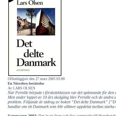
Offentliggjort den 27 mars 2005 03:00
En Nörrebro-berättelse
Av LARS OLSEN
När Pernille började i förskoleklassen var det spännande för den 
Men under loppet av 10 års skolgång blev Pernille och de andra da
problem. Följande är utdrag av boken “Det delte Danmark” [”De
handlar om ett Danmark som blir alltmer uppdelat mellan starka
Sommaren 2003
: Det är en ljum och ljus sommarkväll Hundratal