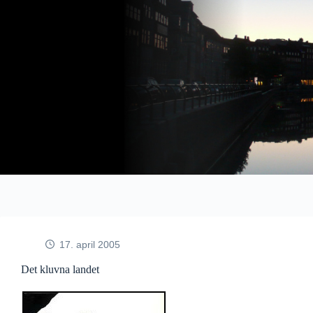
Fortsæt
til
indhold
17. april 2005
Det kluvna landet