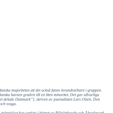
danska majoriteten att det också fanns invandrarbarn i gruppen.
nska barnen gradvis till en liten minoritet. Det gav allvarliga
t delade Danmark”], skriven av journalisten Lars Olsen. Den
 och svaga
.
s människor har samlats i hörnet av Blågårdsgade och Åboulevard.