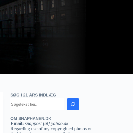
SØG I 21 ÅRS INDLÆG
OM SNAPHANEN.DK
Email:
snappost [at] yahoo.dk
Regarding use of my copyrighted photos on