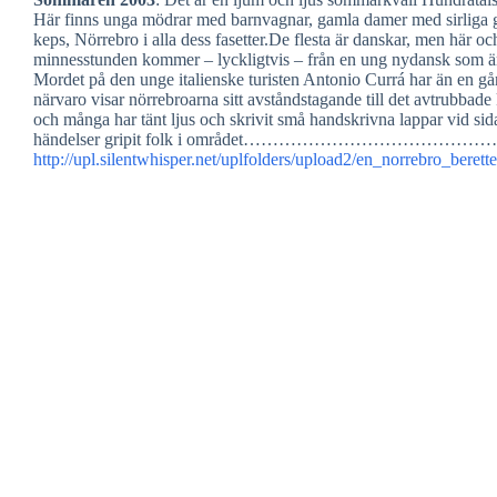
Här finns unga mödrar med barnvagnar, gamla damer med sirliga 
keps, Nörrebro i alla dess fasetter.De flesta är danskar, men här oc
minnesstunden kommer – lyckligtvis – från en ung nydansk som är 
Mordet på den unge italienske turisten Antonio Currá har än en gå
närvaro visar nörrebroarna sitt avståndstagande till det avtrubba
och många har tänt ljus och skrivit små handskrivna lappar vid s
händelser gripit folk i området………………………………
http://upl.silentwhisper.net/uplfolders/upload2/en_norrebro_berett