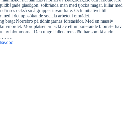
guldbågade glasögon, solbrända män med tjocka magar, killar med
h där ses också små grupper invandrare. Och initiativet till
med i det uppsökande sociala arbetet i området.
ng bragt Nörrebro på tidningarnas förstasidor. Med en massiv
de knivmordet. Mordplatsen är täckt av ett imponerande blomsterhav
idan av blommorna. Den unge italienarens död har som få andra
……………
else.doc