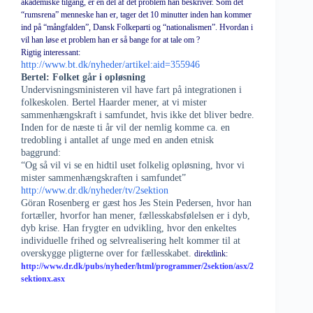
akademiske tilgang, er en del af det problem han beskriver. Som det
“rumsrena” menneske han er, tager det 10 minutter inden han kommer
ind på “mångfalden”, Dansk Folkeparti og “nationalismen”. Hvordan i
vil han løse et problem han er så bange for at tale om ?
Rigtig interessant:
http://www.bt.dk/nyheder/artikel:aid=355946
Bertel: Folket går i opløsning
Undervisningsministeren vil have fart på integrationen i
folkeskolen. Bertel Haarder mener, at vi mister
sammenhængskraft i samfundet, hvis ikke det bliver bedre.
Inden for de næste ti år vil der nemlig komme ca. en
tredobling i antallet af unge med en anden etnisk
baggrund:
“Og så vil vi se en hidtil uset folkelig opløsning, hvor vi
mister sammenhængskraften i samfundet”
http://www.dr.dk/nyheder/tv/2sektion
Göran Rosenberg er gæst hos Jes Stein Pedersen, hvor han
fortæller, hvorfor han mener, fællesskabsfølelsen er i dyb,
dyb krise. Han frygter en udvikling, hvor den enkeltes
individuelle frihed og selvrealisering helt kommer til at
overskygge pligterne over for fællesskabet.
direktlink:
http://www.dr.dk/pubs/nyheder/html/programmer/2sektion/asx/2
sektionx.asx