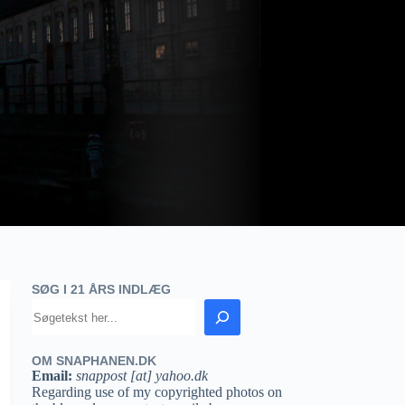
SØG I 21 ÅRS INDLÆG
OM SNAPHANEN.DK
Email:
snappost [at] yahoo.dk
Regarding use of my copyrighted photos on