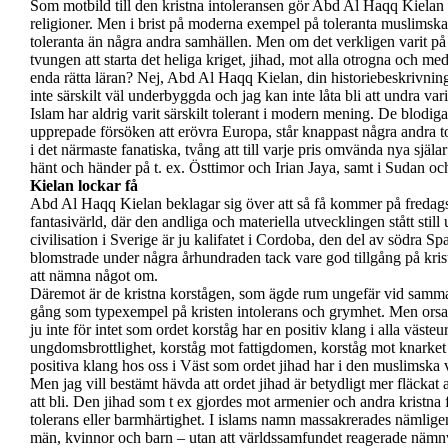
Som motbild till den kristna intoleransen gör Abd Al Haqq Kielan g
religioner. Men i brist på moderna exempel på toleranta muslimska
toleranta än några andra samhällen. Men om det verkligen varit på
tvungen att starta det heliga kriget, jihad, mot alla otrogna och me
enda rätta läran? Nej, Abd Al Haqq Kielan, din historiebeskrivning
inte särskilt väl underbyggda och jag kan inte låta bli att undra va
Islam har aldrig varit särskilt tolerant i modern mening. De blodig
upprepade försöken att erövra Europa, står knappast några andra tota
i det närmaste fanatiska, tvång att till varje pris omvända nya själ
hänt och händer på t. ex. Östtimor och Irian Jaya, samt i Sudan och 
Kielan lockar få
Abd Al Haqq Kielan beklagar sig över att så få kommer på fredagsb
fantasivärld, där den andliga och materiella utvecklingen stått sti
civilisation i Sverige är ju kalifatet i Cordoba, den del av södra
blomstrade under några århundraden tack vare god tillgång på kris
att nämna något om.
Däremot är de kristna korstågen, som ägde rum ungefär vid samm
gång som typexempel på kristen intolerans och grymhet. Men orsak
ju inte för intet som ordet korståg har en positiv klang i alla väste
ungdomsbrottlighet, korståg mot fattigdomen, korståg mot knarket
positiva klang hos oss i Väst som ordet jihad har i den muslimska 
Men jag vill bestämt hävda att ordet jihad är betydligt mer fläckat
att bli. Den jihad som t ex gjordes mot armenier och andra kristna
tolerans eller barmhärtighet. I islams namn massakrerades nämlige
män, kvinnor och barn – utan att världssamfundet reagerade nämnvä