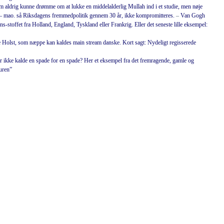
om aldrig kunne drømme om at lukke en middelalderlig Mullah ind i et studie, men nøje
 – mao. så Riksdagens fremmedpolitik gennem 30 år, ikke kompromitteres.
–
Van Gogh
-stoffet fra Holland, England, Tyskland eller Frankrig.
Eller det seneste lille eksempel:
 Holst, som næppe kan kaldes main stream danske. Kort sagt: Nydeligt regisserede
ikke kalde en spade for en spade? Her et eksempel fra det fremragende, gamle og
uren”