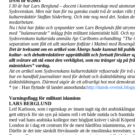
DSM nr 6/2003
I 30 år har Lars Berglund – docent i konstvetenskap med utomeuro
Sydsvenskan. Men när han för nu ganska exakt två år sedan ville f
kulturredaktör Staffan Söderberg. Och inte nog med det. Sedan de
medarbetare.
Nu i höst har fakta och synpunkter som Lars Berglunds fått utrym
med ”balanserande” inlägg från militant islamistiskt håll. Och nyl
Sydsvenskans kultursida anmäla Aje Carlboms avhandling ”The ima
separatism som fått ett allt starkare fotfäste i Malmö med Rosen
Det är tveksamt om en artikel som Åbergs hade kunnat bli publi
kultur- och debattredaktörer upprätthållit och fortsatt försöker 
allt svårare att stå emot den verklighet, som nu tränger sig på frå
människors” vardag.
Att en artikel som Sydsvenskans kulturredaktör refuserade för två 
hur en handfull journalister med för debatt och åsiktsbildning stra
åsiktsbildningen. Därmed utgör de ett allvarligt hot mot demokrat
* (se : Han flyttade til landet annorlunda:
http://dansk-svensk.blo
Varningsflagg för militant islamism
LARS BERGLUND
Leif Karlsson, som i egenskap av imam tagit sig det arabiskkling
gett uttryck för sin syn på islams roll i ett både nutida och framtida
med vad hans arabiska kollegor mer högljutt kräver i såväl Köp
London är i dag
ett centrum för de mest hårdföra islamisterna, av vi
Därför är det inte särskilt förvånande att de muslimska terrorister,