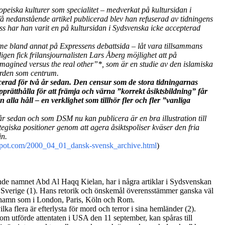
peiska kulturer som specialitet – medverkat på kultursidan i
å nedanstående artikel publicerad blev han refuserad av tidningens
ss har han varit en på kultursidan i Sydsvenska icke accepterad
me bland annat på Expressens debattsida – låt vara tillsammans
igen fick frilansjournalisten Lars Åberg möjlighet att på
gined versus the real other”*, som är en studie av den islamiska
gården som centrum.
cerad för två år sedan. Den censur som de stora tidningarnas
upprätthålla för att främja och värna ”korrekt åsiktsbildning” får
n alla håll – en verklighet som tillhör fler och fler ”vanliga
år sedan och som DSM nu kan publicera är en bra illustration till
tegiska positioner genom att agera åsiktspoliser kväser den fria
in.
gspot.com/2000_04_01_dansk-svensk_archive.html
)
ande namnet Abd Al Haqq Kielan, har i
några artiklar i Sydsvenskan
 Sverige (
1
). Hans retorik och önskemål överensstämmer ganska väl
enhamn som i London, Paris, Köln och Rom.
lka flera är efterlysta för mord och terror i sina hemländer (
2
).
 som utförde attentaten i USA den 11 september, kan spåras till