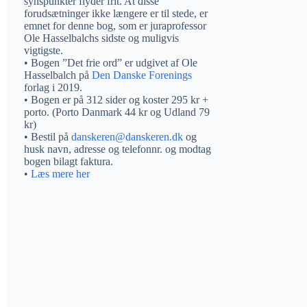
synspunkter flyder frit. At disse
forudsætninger ikke længere er til stede, er
emnet for denne bog, som er juraprofessor
Ole Hasselbalchs sidste og muligvis
vigtigste.
• Bogen ”Det frie ord” er udgivet af Ole
Hasselbalch på
Den Danske Forenings
forlag i 2019.
• Bogen er på 312 sider og koster 295 kr +
porto. (Porto Danmark 44 kr og Udland 79
kr)
• Bestil på
danskeren@danskeren.dk
og
husk navn, adresse og telefonnr. og modtag
bogen bilagt faktura.
•
Læs mere her