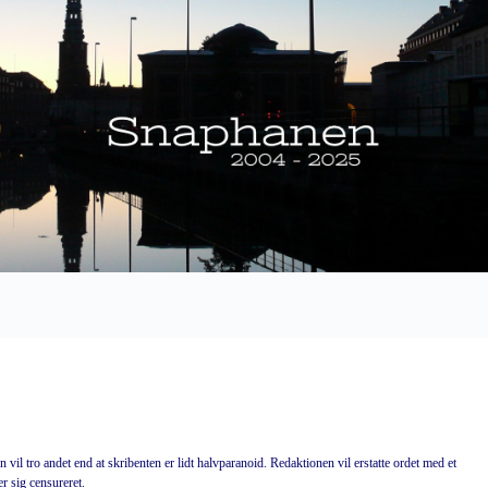
n vil tro andet end at skribenten er lidt halvparanoid. Redaktionen vil erstatte ordet med et
r sig censureret.