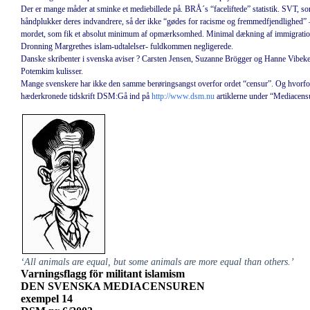
Der er mange måder at sminke et mediebillede på. BRÅ´s “faceliftede” statistik. SVT, s
håndplukker deres indvandrere, så der ikke “gødes for racisme og fremmedfjendlighed”
mordet, som fik et absolut minimum af opmærksomhed. Minimal dækning af immigrations
Dronning Margrethes islam-udtalelser- fuldkommen negligerede.
Danske skribenter i svenska aviser ? Carsten Jensen, Suzanne Brögger og Hanne Vibeke
Potemkim kulisser.
Mange svenskere har ikke den samme berøringsangst overfor ordet “censur”. Og hvorfor 
hæderkronede tidskrift DSM:Gå ind på
http://www.dsm.nu
artiklerne under “Mediacens
‘All animals are equal, but some animals are more equal than others.’
Varningsflagg för militant islamism
DEN SVENSKA MEDIACENSUREN
exempel 14