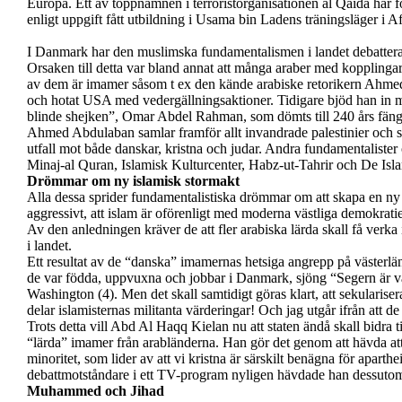
Europa. Ett av toppnamnen i terroristorganisationen al Qaida har
enligt uppgift fått utbildning i Usama bin Ladens träningsläger i A
I Danmark har den muslimska fundamentalismen i landet debatterats
Orsaken till detta var bland annat att många araber med kopplingar 
av dem är imamer såsom t ex den kände arabiske retorikern Ahmed 
och hotat USA med vedergällningsaktioner. Tidigare bjöd han in m
blinde shejken”, Omar Abdel Rahman, som dömts till 240 års fäng
Ahmed Abdulaban samlar framför allt invandrade palestinier och s
utfall mot både danskar, kristna och judar. Andra fundamentalister
Minaj-al Quran, Islamisk Kulturcenter, Habz-ut-Tahrir och De I
Drömmar om ny islamisk stormakt
Alla dessa sprider fundamentalistiska drömmar om att skapa en ny i
aggressivt, att islam är oförenligt med moderna västliga demokrati
Av den anledningen kräver de att fler arabiska lärda skall få verka
i landet.
Ett resultat av de “danska” imamernas hetsiga angrepp på västerlän
de var födda,
uppvuxna och jobbar i Danmark, sjöng “Segern är vå
Washington (
4
). Men det skall samtidigt göras klart, att sekularise
delar islamisternas militanta värderingar! Och jag utgår ifrån att de
Trots detta vill Abd Al Haqq Kielan nu att staten ändå skall bidra 
“lärda” imamer från arabländerna. Han gör det genom att hävda att
minoritet, som lider av att vi kristna är särskilt benägna för aparthe
debattmotståndare i ett TV-program nyligen hävdade han dessutom a
Muhammed och Jihad