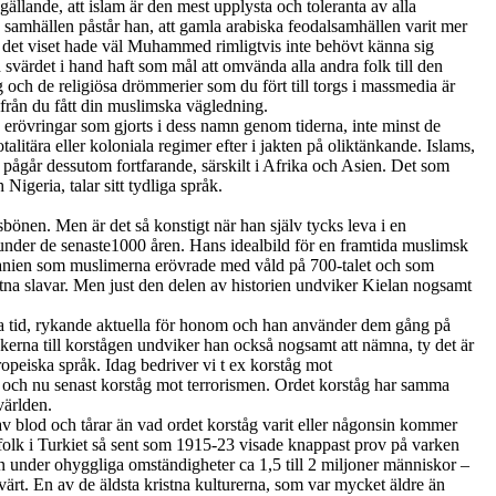
ällande, att islam är den mest upplysta och toleranta av alla
 samhällen påstår han, att gamla arabiska feodalsamhällen varit mer
 det viset hade väl Muhammed rimligtvis inte behövt känna sig
d svärdet i hand haft som mål att omvända alla andra folk till den
 och de religiösa drömmerier som du fört till torgs i massmedia är
rifrån du fått din muslimska vägledning.
a erövringar som gjorts i dess namn genom tiderna, inte minst de
litära eller koloniala regimer efter i jakten på oliktänkande. Islams,
ar pågår dessutom fortfarande, särskilt i Afrika och Asien. Det som
Nigeria, talar sitt tydliga språk.
önen. Men är det så konstigt när han själv tycks leva i en
ll under de senaste1000 åren. Hans idealbild för en framtida muslimsk
 Spanien som muslimerna erövrade med våld på 700-talet och som
tna slavar. Men just den delen av historien undviker Kielan nogsamt
a tid, rykande aktuella för honom och han använder dem gång på
erna till korstågen undviker han också nogsamt att nämna, ty det är
uropeiska språk. Idag bedriver vi t ex korståg mot
 och nu senast korståg mot terrorismen. Ordet korståg har samma
världen.
 av blod och tårar än vad ordet korståg varit eller någonsin kommer
 folk i Turkiet så sent som 1915-23 visade knappast prov på varken
n under ohyggliga omständigheter ca 1,5 till 2 miljoner människor –
rt. En av de äldsta kristna kulturerna, som var mycket äldre än