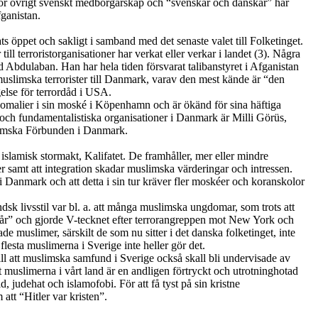
 för övrigt svenskt medborgarskap och “svenskar och danskar” har
fganistan.
 öppet och sakligt i samband med det senaste valet till Folketinget.
till
terroristorganisationer har verkat eller verkar i landet (
3
). Några
Abdulaban. Han har hela tiden försvarat talibanstyret i Afganistan
uslimska terrorister till Danmark, varav den mest kände är “den
else för terrordåd i USA.
omalier i sin moské i Köpenhamn och är ökänd för sina häftiga
 och fundamentalistiska organisationer i Danmark är Milli Görüs,
slamska Förbunden i Danmark.
slamisk stormakt, Kalifatet. De framhåller, mer eller mindre
er samt att integration skadar muslimska värderingar och intressen.
 i Danmark och att detta i sin tur kräver fler moskéer och koranskolor
dsk livsstil var bl. a. att många muslimska ungdomar, som trots att
r” och gjorde V-tecknet efter terrorangreppen mot New York och
rade muslimer, särskilt de som nu sitter i det danska folketinget, inte
 flesta muslimerna i Sverige inte heller gör det.
till att muslimska samfund i Sverige också skall bli undervisade av
 muslimerna i vårt land är en andligen förtryckt och utrotninghotad
id, judehat och islamofobi. För att få tyst på sin kristne
tt “Hitler var kristen”.