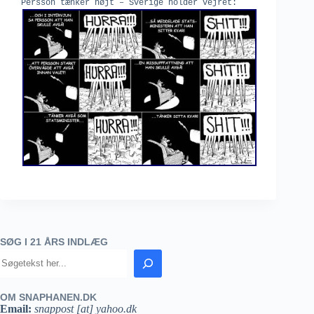
Persson tænker højt – Sverige holder vejret:
SØG I 21 ÅRS INDLÆG
OM SNAPHANEN.DK
Email:
snappost [at] yahoo.dk