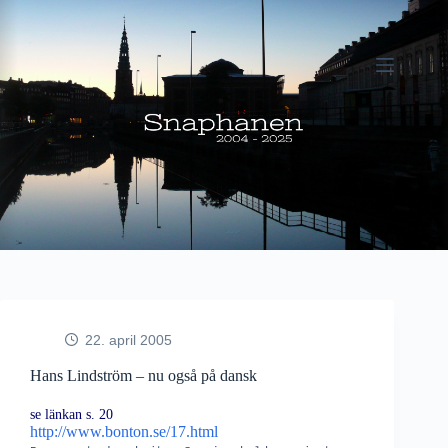
Fortsæt
til
indhold
22. april 2005
Hans Lindström – nu også på dansk
se länkan s. 20
http://www.bonton.se/17.html