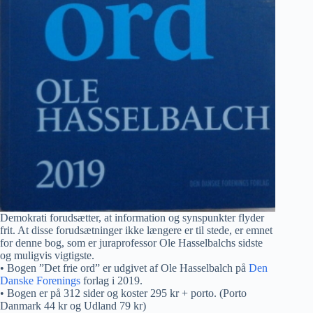
Demokrati forudsætter, at information og synspunkter flyder
frit. At disse forudsætninger ikke længere er til stede, er emnet
for denne bog, som er juraprofessor Ole Hasselbalchs sidste
og muligvis vigtigste.
• Bogen ”Det frie ord” er udgivet af Ole Hasselbalch på
Den
Danske Forenings
forlag i 2019.
• Bogen er på 312 sider og koster 295 kr + porto. (Porto
Danmark 44 kr og Udland 79 kr)