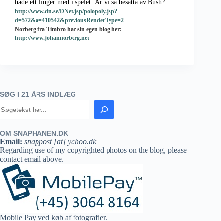
hade ett finger med i spelet. Är vi så besatta av Bush?
http://www.dn.se/DNet/jsp/polopoly.jsp?
d=572&a=410542&previousRenderType=2
Norberg fra Timbro har sin egen blog her:
http://www.johannorberg.net
SØG I 21 ÅRS INDLÆG
OM SNAPHANEN.DK
Email:
snappost [at] yahoo.dk
Regarding use of my copyrighted photos on the blog, please
contact email above.
Mobile Pay ved køb af fotografier.