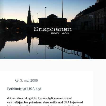
Fortsæt
til
indhold
3. maj 2005
Forblindet af USA had
det har såmænd også herhjemme lydt som om dele af
venstrefløjen, har priotriteret deres uvilje mod USA højere end