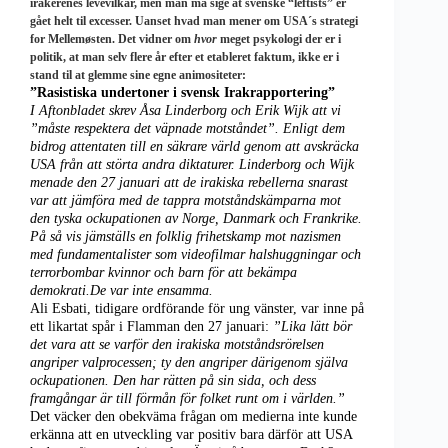
irakerenes levevilkår, men man må sige at svenske “leftists” er
gået helt til excesser. Uanset hvad man mener om USA´s strategi
for Mellemøsten. Det vidner om
hvor
meget psykologi der er i
politik, at man selv flere år efter et etableret faktum, ikke er i
stand til at glemme sine egne animositeter:
”Rasistiska undertoner i svensk Irakrapportering”
I Aftonbladet skrev Åsa Linderborg och Erik Wijk att vi
”måste respektera det väpnade motståndet”. Enligt dem
bidrog attentaten till en säkrare värld genom att avskräcka
USA från att störta andra diktaturer. Linderborg och Wijk
menade den 27 januari att de irakiska rebellerna snarast
var att jämföra med de tappra motståndskämparna mot
den tyska ockupationen av Norge, Danmark och Frankrike.
På så vis jämställs en folklig frihetskamp mot nazismen
med fundamentalister som videofilmar halshuggningar och
terrorbombar kvinnor och barn för att bekämpa
demokrati.De var inte ensamma.
Ali Esbati, tidigare ordförande för ung vänster, var inne på
ett likartat spår i Fl
amman den 27 januari:
”Lika lätt bör
det vara att se varför den irakiska motståndsrörelsen
angriper valprocessen; ty den angriper därigenom själva
ockupationen. Den har rätten på sin sida, och dess
framgångar är till förmån för folket runt om i världen.”
Det väcker den obekväma frågan om medierna inte kunde
erkänna att en utveckling var positiv bara därför att USA