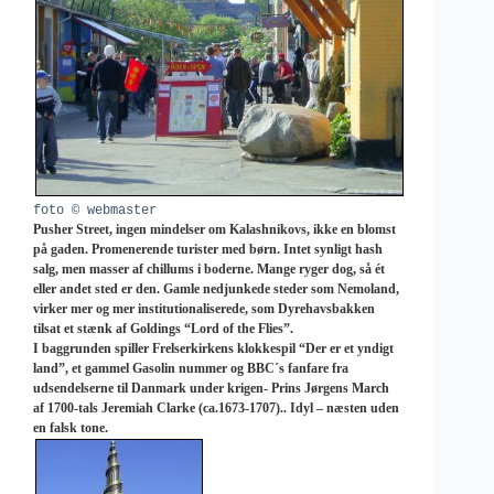
foto © webmaster
Pusher Street, ingen mindelser om Kalashnikovs, ikke en blomst
på gaden. Promenerende turister med børn. Intet synligt hash
salg, men masser af chillums i boderne. Mange ryger dog, så ét
eller andet sted er den. Gamle nedjunkede steder som Nemoland,
virker mer og mer institutionaliserede, som Dyrehavsbakken
tilsat et stænk af Goldings “Lord of the Flies”.
I baggrunden spiller Frelserkirkens klokkespil “Der er et yndigt
land”, et gammel Gasolin nummer og BBC´s fanfare fra
udsendelserne til Danmark under krigen- Prins Jørgens March
af 1700-tals Jeremiah Clarke (ca.1673-1707).. Idyl – næsten uden
en falsk tone.