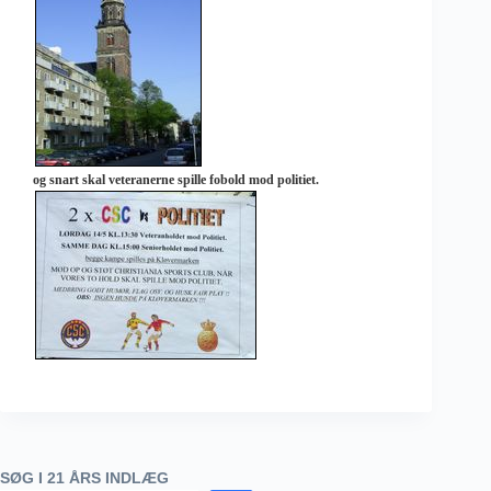
og snart skal veteranerne spille fobold mod politiet.
SØG I 21 ÅRS INDLÆG