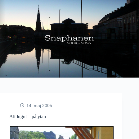
Fortsæt
til
indhold
14. maj 2005
Alt lugnt – på ytan