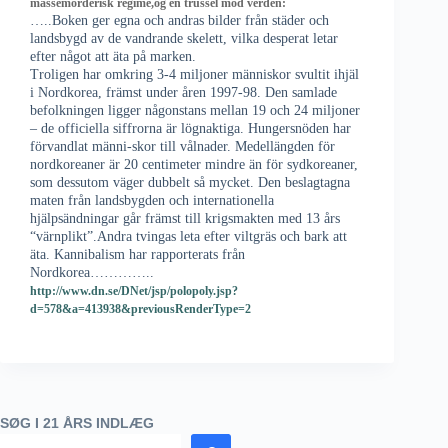
massemorderisk regime,og en trussel mod verden:
…..Boken ger egna och andras bilder från städer och
landsbygd av de vandrande skelett, vilka desperat letar
efter något att äta på marken.
Troligen har omkring 3-4 miljoner människor svultit ihjäl
i Nordkorea, främst under åren 1997-98. Den samlade
befolkningen ligger någonstans mellan 19 och 24 miljoner
– de officiella siffrorna är lögnaktiga. Hungersnöden har
förvandlat männi-skor till vålnader. Medellängden för
nordkoreaner är 20 centimeter mindre än för sydkoreaner,
som dessutom väger dubbelt så mycket. Den beslagtagna
maten från landsbygden och internationella
hjälpsändningar går främst till krigsmakten med 13 års
“värnplikt”.Andra tvingas leta efter viltgräs och bark att
äta. Kannibalism har rapporterats från
Nordkorea…………..
http://www.dn.se/DNet/jsp/polopoly.jsp?
d=578&a=413938&previousRenderType=2
SØG I 21 ÅRS INDLÆG