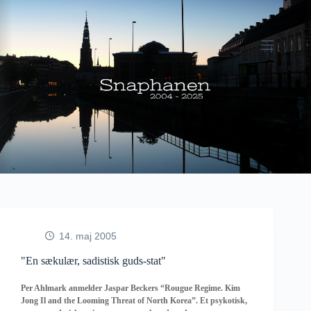
Fortsæt
til
indhold
14. maj 2005
"En sækulær, sadistisk guds-stat"
Per Ahlmark anmelder Jaspar Beckers “Rougue Regime. Kim
Jong Il and the Looming Threat of North Korea”. Et psykotisk,