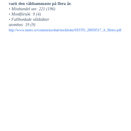
varit den våldsammaste på flera år.
• Misshandel ute: 221 (196)
• Mordförsök: 9 (4)
• Fullbordade våldtäkter
utomhus: 19 (9)
http://www.metro.se/content/acrobat/stockholm/SESTO_20050517_A_Metro.pdf