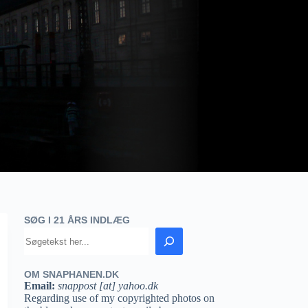
SØG I 21 ÅRS INDLÆG
OM SNAPHANEN.DK
Email:
snappost [at] yahoo.dk
Regarding use of my copyrighted photos on