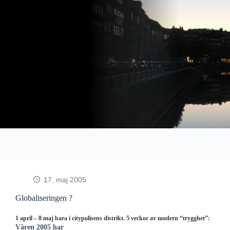
Fortsæt
til
indhold
17. maj 2005
Globaliseringen ?
1 april – 8 maj bara i citypolisens distrikt. 5 veckor av modern “trygghet”:
Våren 2005 har