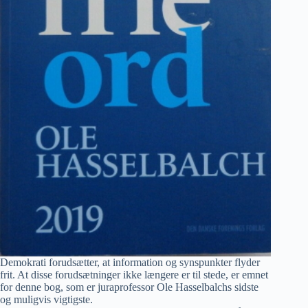
Demokrati forudsætter, at information og synspunkter flyder
frit. At disse forudsætninger ikke længere er til stede, er emnet
for denne bog, som er juraprofessor Ole Hasselbalchs sidste
og muligvis vigtigste.