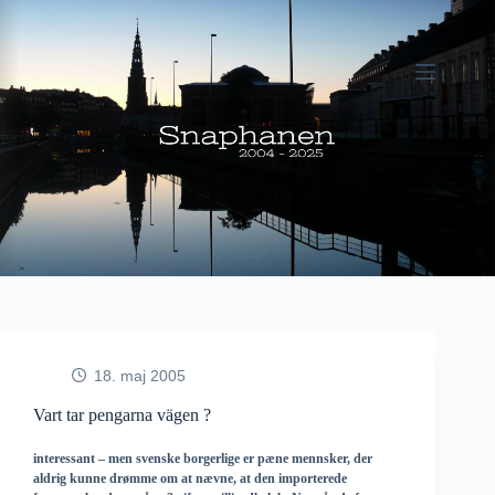
Fortsæt
til
indhold
18. maj 2005
Vart tar pengarna vägen ?
interessant – men svenske borgerlige er pæne mennsker, der
aldrig kunne drømme om at nævne, at den importerede