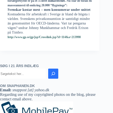
forsørgerbyrde er på et 3-cifret milliardbeløb. Nu står de foran en
masseamnesti til omkring 20.000 “flygtninge”:
Svenskar kostar mest – men konsumerar under snittet
Kostnaderna för arbetskraft i Sverige är bland de högsta i
världen. Svenskens privatkonsumtion är samtidigt mindre
än genomsnittet för OECD-länderna. Vart tar pengarna
vägen? undrar Johnny Munkhammar och Fredrik Erixon
på Timbro.
http://www.gp.se/gp/jsp/Crosslink.jsp?d=114&a=213998
SØG I 21 ÅRS INDLÆG
OM SNAPHANEN.DK
Email:
snappost [at] yahoo.dk
Regarding use of my copyrighted photos on the blog, please
contact email above.