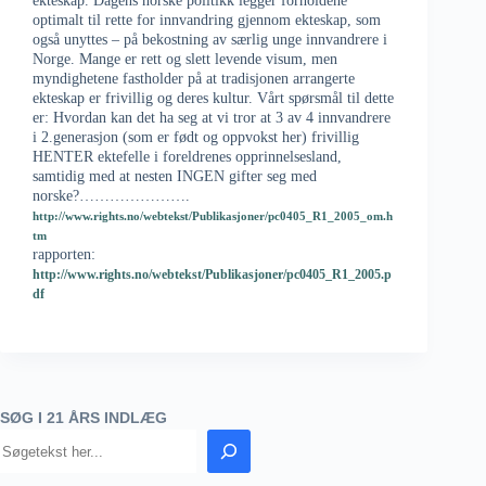
ekteskap. Dagens norske politikk legger forholdene
optimalt til rette for innvandring gjennom ekteskap, som
også unyttes – på bekostning av særlig unge innvandrere i
Norge. Mange er rett og slett levende visum, men
myndighetene fastholder på at tradisjonen arrangerte
ekteskap er frivillig og deres kultur. Vårt spørsmål til dette
er: Hvordan kan det ha seg at vi tror at 3 av 4 innvandrere
i 2.generasjon (som er født og oppvokst her) frivillig
HENTER ektefelle i foreldrenes opprinnelsesland,
samtidig med at nesten INGEN gifter seg med
norske?………………….
http://www.rights.no/webtekst/Publikasjoner/pc0405_R1_2005_om.h
tm
rapporten:
http://www.rights.no/webtekst/Publikasjoner/pc0405_R1_2005.p
df
SØG I 21 ÅRS INDLÆG