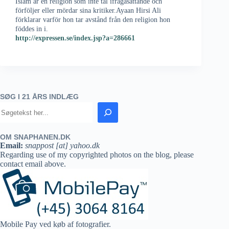
Islam är en religion som inte tål ifrågasättande och
förföljer eller mördar sina kritiker.Ayaan Hirsi Ali
förklarar varför hon tar avstånd från den religion hon
föddes in i.
http://expressen.se/index.jsp?a=286661
SØG I 21 ÅRS INDLÆG
OM SNAPHANEN.DK
Email:
snappost [at] yahoo.dk
Regarding use of my copyrighted photos on the blog, please
contact email above.
Mobile Pay ved køb af fotografier.