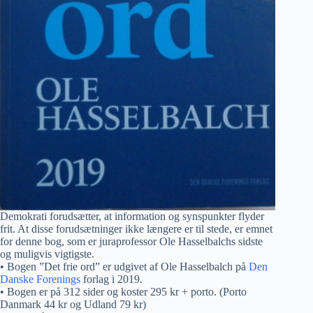
Demokrati forudsætter, at information og synspunkter flyder
frit. At disse forudsætninger ikke længere er til stede, er emnet
for denne bog, som er juraprofessor Ole Hasselbalchs sidste
og muligvis vigtigste.
• Bogen ”Det frie ord” er udgivet af Ole Hasselbalch på
Den
Danske Forenings
forlag i 2019.
• Bogen er på 312 sider og koster 295 kr + porto. (Porto
Danmark 44 kr og Udland 79 kr)