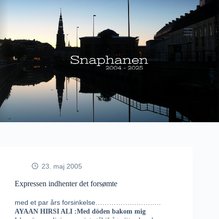
Fortsæt
til
indhold
23. maj 2005
Expressen indhenter det forsømte
med et par års forsinkelse………………………..
AYAAN HIRSI ALI :Med döden bakom mig