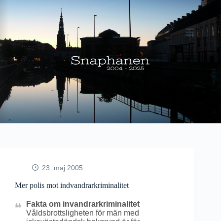
Fortsæt
til
indhold
23. maj 2005
Mer polis mot indvandrarkriminalitet
Fakta om invandrarkriminalitet
Våldsbrottsligheten för män med