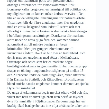
rapport om framtidens polis som presenterades i
onsdags.Ordföranden för Visionskommittén Erik
Bonnerup kallar prognosen en larmsignal till politiker och
myndigheter om att kursen måste ändras avsevärt: »Det
blir en av de viktigaste utmaningarna för polisens arbete.
Visserligen blir det färre ungdomar, men fler ungdomar
med en etnisk bakgrund som leder till större och mer
allvarlig kriminalitet.«Orsaken är dramatiska förändringar
i befolkningssammansättningen.Danskarna blir markant
äldre under de nästa tjugo åren och kommer därmed
automatiskt att bli mindre benägna att begå
kriminalitet.Men just gruppen efterkommare till
invandrare i åldern 16-24 år blir mer än tredubblad. Och
det är gruppen ungdomar med rötter i Mellanöstern,
Östeuropa och Asien som har en markant högre
brottslighetsfrekvens än genomsnittet.Enbart denna grupp
skapar en ökning i ungdomsbrottsligheten på mellan 15
och 20 procent under de nästa tjugo åren, visar siffrorna
från Danmarks Statistik och Rikspolisen. Brottsligheten
bland etniskt danska ungdomar kommer däremot att sjunka
Dyra för samhället
De unga efterkommarna begår mycket oftare våld och rån,
vilket inte bara är allvarliga brott utan också är mycket
dyra för samhället i följdkostnader.Då dessa unga har en
kraftig ökad benägenhet att inte vilja erkänna de saker som