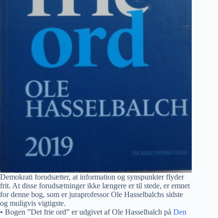
Demokrati forudsætter, at information og synspunkter flyder
frit. At disse forudsætninger ikke længere er til stede, er emnet
for denne bog, som er juraprofessor Ole Hasselbalchs sidste
og muligvis vigtigste.
• Bogen ”Det frie ord” er udgivet af Ole Hasselbalch på
Den