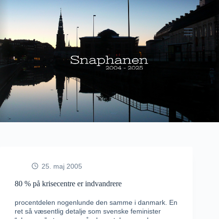
Fortsæt
til
indhold
25. maj 2005
80 % på krisecentre er indvandrere
procentdelen nogenlunde den samme i danmark. En
ret så væsentlig detalje som svenske feminister