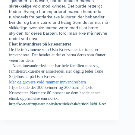
“glemmer” at nævne, når de omtaler mænds
skrækkelige vold mod kvinder. Det burde retteligt
hedde: Sverige har importeret mænd i hundrede-
tusindevis fra patriarkalske kulturer, der behandler
kvinder og børn værre end kvæg.Som det er nu, må
skikkelige svenske mænd være med til at bære
skylden for deres barbari, fordi man ikke må nævne
ondet ved navn:
Flest innvandrere på krisesenteret
De fleste kvinnene som Oslo Krisesenter tar imot, er
innvandrere. Det hender at det er barna deres som finner
veien for dem.
– Noen innvandrerkvinner har hele familien mot seg,
familiestrukturene er annerledes, sier daglig leder Tone
Skjelbostad på Oslo Krisesenter.
Mer og grovere vold rammer innvandrerbarn
I fjor bodde det 300 kvinner og 200 barn på Oslo
Krisesenter. Nærmere 80 prosent av dem hadde annen
etnisk opprinnelse enn norsk.
http://www.aftenposten.no/nyheter/iriks/oslo/article1046016.ece