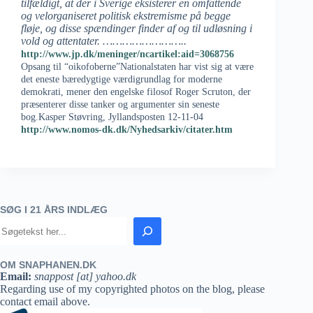
tilfældigt, at der i Sverige eksisterer en omfattende
og velorganiseret politisk ekstremisme på begge
fløje, og disse spændinger finder af og til udløsning i
vold og attentater. ……………………..
http://www.jp.dk/meninger/ncartikel:aid=3068756
Opsang til “oikofoberne”Nationalstaten har vist sig at være
det eneste bæredygtige værdigrundlag for moderne
demokrati, mener den engelske filosof Roger Scruton, der
præsenterer disse tanker og argumenter sin seneste
bog.Kasper Støvring, Jyllandsposten 12-11-04
http://www.nomos-dk.dk/Nyhedsarkiv/citater.htm
SØG I 21 ÅRS INDLÆG
OM SNAPHANEN.DK
Email:
snappost [at] yahoo.dk
Regarding use of my copyrighted photos on the blog, please
contact email above.