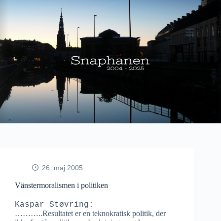
Fortsæt
til
indhold
26. maj 2005
Vänstermoralismen i politiken
Kaspar Støvring:
………..Resultatet er en teknokratisk politik, der