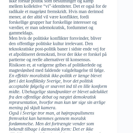
ikke forstår politik som beslutninger og kamp
mellem kollektive “vi”-identiteter. Det er også for de
radikale et mageløst fremskridt. Hvis man derimod
mener, at der altid vil være konflikter, fordi
forskellige grupper har forskellige interesser og
værdier, er man udemokratisk, fordummet og
gammeldags.
Men hvis de politiske konflikter forsvinder, bliver
den offentlige politiske kultur irrelevant. Den
teknokratiske post-politik baner i sidste ende vej for
et afpolitiseret demokrati, hvor der ikke er forskel på
partierne og reelle alternativer til konsensus.
Risikoen er, at vælgerne gribes af politikerlede og
magtesløshed med faldende valgdeltagelse til følge.
En effektiv moralistisk ikke-politik er længe blevet
ført i det konfliktsky Sverige, hvor det politisk
acceptable følgelig er snævret ind til en lille konform
midte. Ubehagelige standpunkter er blevet udelukket
fra den offentlige debat og nægtet demokratisk
repræsentation, hvorfor man kun tør sige sin ærlige
mening på skjult kamera.
Også i Sverige tror man, at højrepopulismens
fremvækst kan hæmmes gennem moralsk
fordømmelse. Men det fortrængte vender som
bekendt tilbage i dæmonisk form: Det er ikke