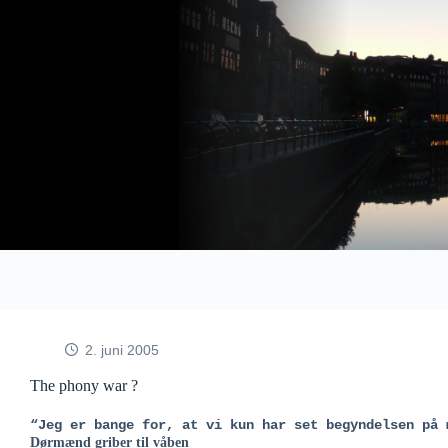
Fortsæt
til
indhold
2. juni 2005
The phony war ?
“Jeg er bange for, at vi kun har set begyndelsen på 
Dørmænd griber til våben