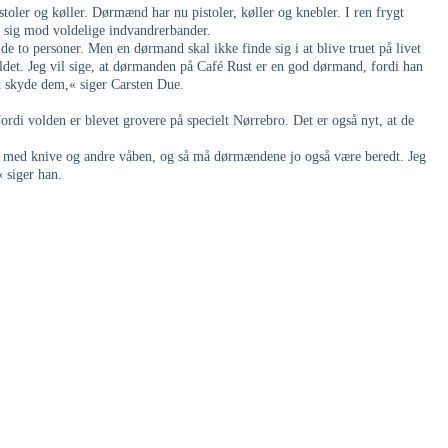
ler og køller. Dørmænd har nu pistoler, køller og knebler. I ren frygt
 sig mod voldelige indvandrerbander.
 de to personer. Men en dørmand skal ikke finde sig i at blive truet på livet
aldet. Jeg vil sige, at dørmanden på Café Rust er en god dørmand, fordi han
t skyde dem,« siger Carsten Due.
ordi volden er blevet grovere på specielt Nørrebro. Det er også nyt, at de
 med knive og andre våben, og så må dørmændene jo også være beredt. Jeg
 siger han.