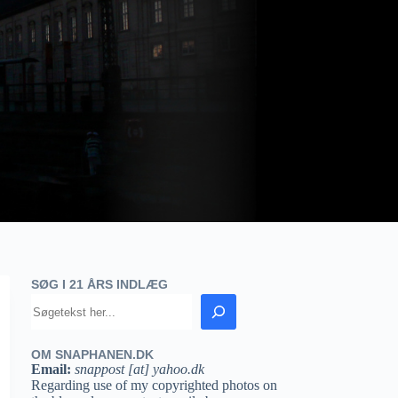
SØG I 21 ÅRS INDLÆG
OM SNAPHANEN.DK
Email:
snappost [at] yahoo.dk
Regarding use of my copyrighted photos on