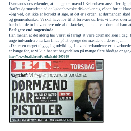
Dørmandsboss erkender, at mange dørmænd i København anskaffer sig pisto
skaffer dørmændene på de københavnske diskoteker sig våben for at klare
»Jeg ved, det ikke er korrekt at sige, at det er i orden, at dørmanden skød
og gennembanket. Vi skal have lov til at forsvare os, hvis vi bliver overf
har holdt de to indvandrere ude af diskoteket, men det var dumt af ham a
Farligere end nogensinde
Han mener, at det aldrig har været så farligt at være dørmand som i dag, f
unge indvandrere nu kan finde på at opsøge dørmændene i deres hjem.
»Det er en meget uhyggelig udvikling. Indvandrerbanderne er bevæbnede
er bange for, at vi kun har set begyndelsen på mange flere blodige opgør,«
http://www.bt.dk/krimi/artikel:aid=365988