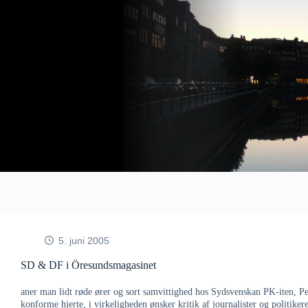
Fortsæt
til
indhold
5. juni 2005
SD & DF i Öresundsmagasinet
aner man lidt røde ører og sort samvittighed hos Sydsvenskan PK-iten, Per
konforme hjerte, i virkeligheden ønsker kritik af journalister og politi