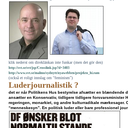
klik nederst om direklänkan inte funkar (men det gör den)
http://svt.se/svt/jsp/Crosslink.jsp?d=3403
http://www.svt.se/malmo/sydnytt/nyawebben/projekto_hi.ram
(också et roligt innslag om “feminism”)
Luderjournalistik ?
det er når Politikens Hus bestyrelse afsætter en blændende 
ansætter en Konservativ, tidligere tidligere forsvarsminister 
regeringen, monarkiet, og andre kulturradikale mærkesager. O
“menneskesyn”. En politisk luder eller bare professionel jour