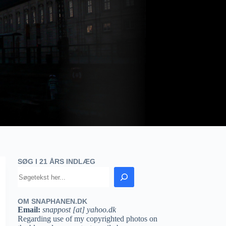
SØG I 21 ÅRS INDLÆG
OM SNAPHANEN.DK
Email:
snappost [at] yahoo.dk
Regarding use of my copyrighted photos on