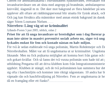
Chefen för ambulansläkarna i Huvudstadens Sjukhusväsen, överläkare Söre
invandrarinvånare om att sluta med angrepp på brandmän, ambulanspersona
knivvåld, slagsmål m m. Det sker mot bakgrund av flera händelser på senas
upplever allt oftare att räddningspersonal blir utsatta för fysisk attack, och
Och jag kan försäkra alla människor med annan etnisk bakgrund än dansk at
säger Sören Loumann Nielsen……
Nörrebro: Lång väg ut ur kriminalitet
Jyllands-Posten 5 juni 2005, inblick, sidan 2
Priset för att få unga invandrare ur brottslighet som i dag florera
man inte sätter in massivt preventivt socialt arbete nu, säger två u
lyckades endast för fem och kostade nästan en halv miljon.
För två år sedan etablerade två unga polismän, Martin Rohdemejer och Da
Nörrebrohallen. Målet var att få ungdomarna ut ur kriminalitet. Ungdomarn
liknande. Men nu fick pojkarna möjlighet att komma bort från gatan och in
och gokart-kvällar. Och så fanns det två vuxna polismän som hade tid att 
utbildning.Pengarna till att driva klubben kom från Integrationsministe
upphört. Klubben är stängd, och de två polismännen kan summera hur det 
sig ofta i haschmiljön och kommer inte riktigt någonstans. 10 andra har bl
väpnade rån och haschförsäljning på Nörrebro. Fem av ungdomarna är helt 
då en framgång eller ett fiasko?………………………….