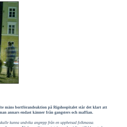
e mäns bortförandeaktion på Rigshospitalet står det klart att
man annars endast känner från gangsters och maffian.
 skulle kunna undvika angrepp från en upphetsad folkmassa.