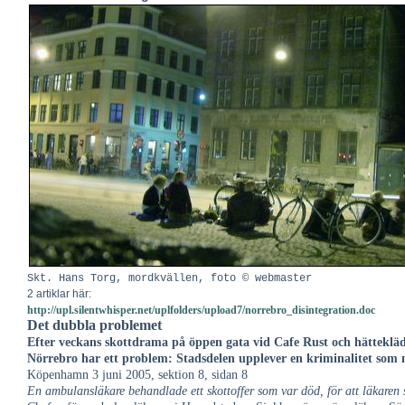
Skt. Hans Torg, mordkvällen, foto © webmaster
2 artiklar här:
http://upl.silentwhisper.net/uplfolders/upload7/norrebro_disintegration.doc
Det dubbla problemet
Efter veckans skottdrama på öppen gata vid Cafe Rust och hätteklädt
Nörrebro har ett problem: Stadsdelen upplever en kriminalitet som 
Köpenhamn 3 juni 2005, sektion 8, sidan 8
En ambulansläkare behandlade ett skottoffer som var död, för att läkaren