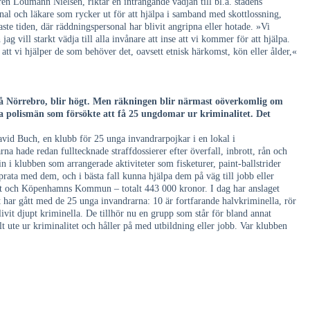
n Loumann Nielsen, riktar en inträngande vädjan till bl.a. stadens
l och läkare som rycker ut för att hjälpa i samband med skottlossning,
te tiden, där räddningspersonal har blivit angripna eller hotade. »Vi
 jag vill starkt vädja till alla invånare att inse att vi kommer för att hjälpa.
t vi hjälper de som behöver det, oavsett etnisk härkomst, kön eller ålder,«
r på Nörrebro, blir högt. Men räkningen blir närmast oöverkomlig om
nga polismän som försökte att få 25 ungdomar ur kriminalitet. Det
vid Buch, en klubb för 25 unga invandrarpojkar i en lokal i
a hade redan fulltecknade straffdossierer efter överfall, inbrott, rån och
 i klubben som arrangerade aktiviteter som fisketurer, paint-ballstrider
prata med dem, och i bästa fall kunna hjälpa dem på väg till jobb eller
riet och Köpenhamns Kommun – totalt 443 000 kronor. I dag har anslaget
har gått med de 25 unga invandrarna: 10 är fortfarande halvkriminella, rör
ivit djupt kriminella. De tillhör nu en grupp som står för bland annat
ute ur kriminalitet och håller på med utbildning eller jobb. Var klubben