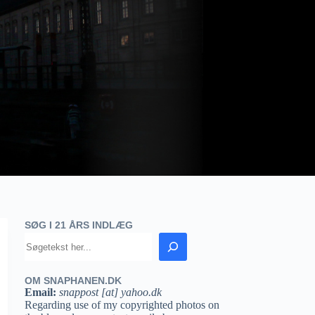
SØG I 21 ÅRS INDLÆG
OM SNAPHANEN.DK
Email:
snappost [at] yahoo.dk
Regarding use of my copyrighted photos on