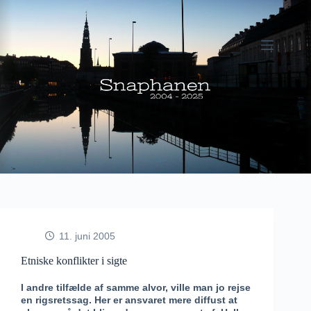
Fortsæt
til
indhold
11. juni 2005
Etniske konflikter i sigte
I andre tilfælde af samme alvor, ville man jo rejse
en rigsretssag. Her er ansvaret mere diffust at