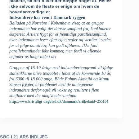
placere, så det bliver der næppe noget af. Heller
ikke selvom de fleste er enige om hvem de
hovedansvarlige er.
Indvandrere har vendt Danmark ryggen
Balladen på Nørrebro i København viser, at en gruppe
indvandrere har valgt det danske samfund fra, konkluderer
eksperter. Årtiers frygt for et fremtidigt parallelsamfund,
hvor indvandrere lever efter egne regler og værdier i stedet
for at følge dansk lov, kan godt afblæses. Ikke fordi
parallelsamfundet ikke kommer, men fordi vi allerede
befinder os langt inde i det.
——————
Gruppen af 16-19-årige med indvandrerbaggrund vil ifølge
statistikkerne blive tredoblet i løbet af de kommende 10 år,
fra 6000 til 18.000 unge. Både Fahmy Almajid og Manu
Sareen frygter, at problemet med de uintegrerede
indvandrere derfor også vil vokse og resultere i flere
konflikter med det omgivende samfund.
http://www.kristeligt-dagblad.dk/danmark/artikel:aid=255164
SØG I 21 ÅRS INDLÆG