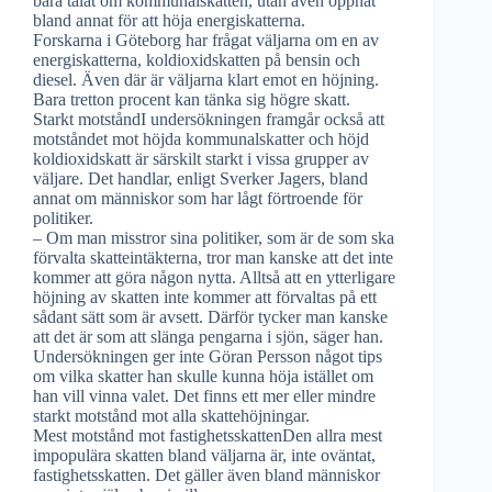
bara talat om kommunalskatten, utan även öppnat
bland annat för att höja energiskatterna.
Forskarna i Göteborg har frågat väljarna om en av
energiskatterna, koldioxidskatten på bensin och
diesel. Även där är väljarna klart emot en höjning.
Bara tretton procent kan tänka sig högre skatt.
Starkt motståndI undersökningen framgår också att
motståndet mot höjda kommunalskatter och höjd
koldioxidskatt är särskilt starkt i vissa grupper av
väljare. Det handlar, enligt Sverker Jagers, bland
annat om människor som har lågt förtroende för
politiker.
– Om man misstror sina politiker, som är de som ska
förvalta skatteintäkterna, tror man kanske att det inte
kommer att göra någon nytta. Alltså att en ytterligare
höjning av skatten inte kommer att förvaltas på ett
sådant sätt som är avsett. Därför tycker man kanske
att det är som att slänga pengarna i sjön, säger han.
Undersökningen ger inte Göran Persson något tips
om vilka skatter han skulle kunna höja istället om
han vill vinna valet. Det finns ett mer eller mindre
starkt motstånd mot alla skattehöjningar.
Mest motstånd mot fastighetsskattenDen allra mest
impopulära skatten bland väljarna är, inte oväntat,
fastighetsskatten. Det gäller även bland människor