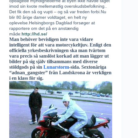
opdagede myndighederne at byen ikke havde taget
imod sin kvote mellemøstlig overskudsbefolkning..
Det fik den så og vupti – og så var freden forbi.Nu
blir 80 årige damer voldtaget, en helt ny
oplevelse.Helsingborgs Dagblad forsøger at
rapportere om det på en anstændig
måde:
http://hd.se/
Man behöver bevisligen inte vara vidare
intelligent för att vara motorcykeltjuv. Enligt den
officiella yrkesbeskrivningen ska man tvärtom
vara precis så sanslöst korkad att man lägger ut
bilder på sig själv tillsammans med diverse
stöldgods på sin
Lunarstorm
-sida. Sextonåriga
“adnan_gangster” från Landskrona är verkligen
i en klass för sig.