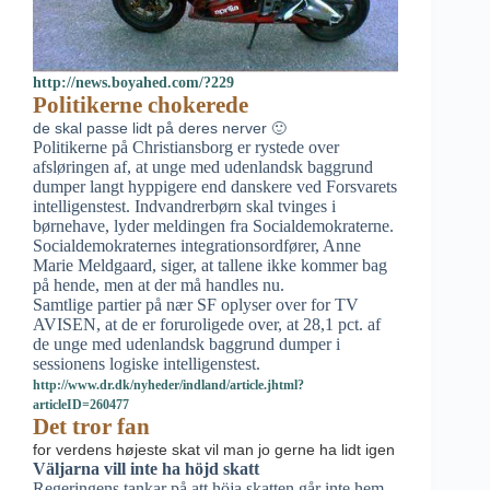
http://news.boyahed.com/?229
Politikerne chokerede
de skal passe lidt på deres nerver 🙂
Politikerne på Christiansborg er rystede over
afsløringen af, at unge med udenlandsk baggrund
dumper langt hyppigere end danskere ved Forsvarets
intelligenstest. Indvandrerbørn skal tvinges i
børnehave, lyder meldingen fra Socialdemokraterne.
Socialdemokraternes integrationsordfører, Anne
Marie Meldgaard, siger, at tallene ikke kommer bag
på hende, men at der må handles nu.
Samtlige partier på nær SF oplyser over for TV
AVISEN, at de er foruroligede over, at 28,1 pct. af
de unge med udenlandsk baggrund dumper i
sessionens logiske intelligenstest.
http://www.dr.dk/nyheder/indland/article.jhtml?
articleID=260477
Det tror fan
for verdens højeste skat vil man jo gerne ha lidt igen
Väljarna vill inte ha höjd skatt
Regeringens tankar på att höja skatten går inte hem