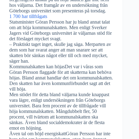
hos väljarna. Det framgår av en undersökning från
Göteborgs universitet som presenteras på torsdag.
1 700 har tillfrågats
Statsminister Göran Persson har ju bland annat talat
om att höja kommunalskatten. Men enligt Sverker
Jagers vid Göteborgs universitet är väljarnas stöd för
det förslaget mycket svagt.
– Praktiskt taget inget, skulle jag säga. Merparten av
dem som har svarat anger att man snarare ser att
skatten bör sänkas något eller till och med mycket,
säger han.
Kommunalskatten kan höjasDet var i våras som
Göran Persson flaggade för att skatterna kan behöva
höjas. Bland annat handlar det om kommunalskatten.
Den skatten har även kommunförbundet sagt att det
vill höja.
Men stödet för detta bland väljarna kunde knappast
vara lägre, enligt undersökningen från Göteborgs
universitet. Bara fem procent av de tillfrågade vill
höja kommunalskatten. Mångdubbelt fler, 50
procent, vill tvärtom att kommunalskatten ska
sänkas. Även bland socialdemokrater är de flesta
emot en höjning.
Även tal om höjd energiskattGöran Persson har inte