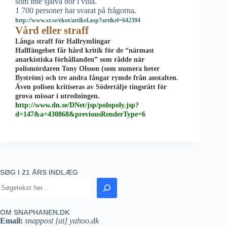
som inte själva bor i villa.
1 700 personer har svarat på frågorna.
http://www.sr.se/ekot/artikel.asp?artikel=642394
Vård eller straff
Långa straff för Hallrymlingar
Hallfängelset får hård kritik för de “närmast
anarkistiska förhållanden” som rådde när
polismördaren Tony Olsson (som numera heter
Byström) och tre andra
fångar rymde från anstalten.
Även polisen kritiseras av Södertälje tingsrätt för
grova missar i utredningen.
http://www.dn.se/DNet/jsp/polopoly.jsp?
d=147&a=430868&previousRenderType=6
SØG I 21 ÅRS INDLÆG
OM SNAPHANEN.DK
Email:
snappost [at] yahoo.dk