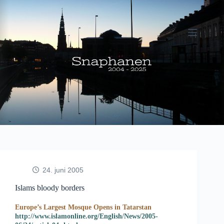
Fortsæt
til
indhold
24. juni 2005
Islams bloody borders
Europe’s Largest Mosque Opens in Tatarstan
http://www.islamonline.org/English/News/2005-