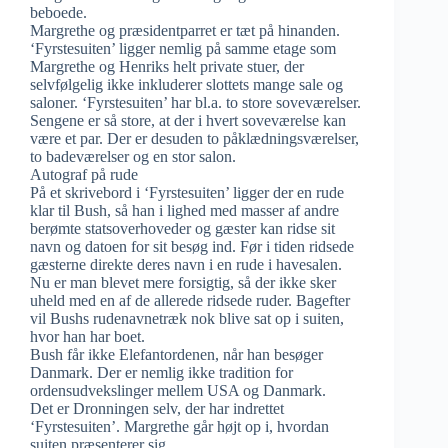
beboede.
Margrethe og præsidentparret er tæt på hinanden.
‘Fyrstesuiten’ ligger nemlig på samme etage som
Margrethe og Henriks helt private stuer, der
selvfølgelig ikke inkluderer slottets mange sale og
saloner. ‘Fyrstesuiten’ har bl.a. to store soveværelser.
Sengene er så store, at der i hvert soveværelse kan
være et par. Der er desuden to påklædningsværelser,
to badeværelser og en stor salon.
Autograf på rude
På et skrivebord i ‘Fyrstesuiten’ ligger der en rude
klar til Bush, så han i lighed med masser af andre
berømte statsoverhoveder og gæster kan ridse sit
navn og datoen for sit besøg ind. Før i tiden ridsede
gæsterne direkte deres navn i en rude i havesalen.
Nu er man blevet mere forsigtig, så der ikke sker
uheld med en af de allerede ridsede ruder. Bagefter
vil Bushs rudenavnetræk nok blive sat op i suiten,
hvor han har boet.
Bush får ikke Elefantordenen, når han besøger
Danmark. Der er nemlig ikke tradition for
ordensudvekslinger mellem USA og Danmark.
Det er Dronningen selv, der har indrettet
‘Fyrstesuiten’. Margrethe går højt op i, hvordan
suiten præsenterer sig.