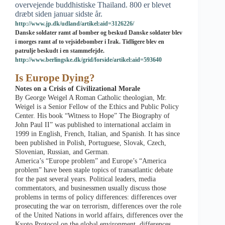
overvejende buddhistiske Thailand. 800 er blevet
dræbt siden januar sidste år.
http://www.jp.dk/udland/artikel:aid=3126226/
Danske soldater ramt af bomber og beskud
Danske soldater blev
i morges ramt af to vejsidebomber i Irak. Tidligere blev en
patrulje beskudt i en stammefejde.
http://www.berlingske.dk/grid/forside/artikel:aid=593640
Is Europe Dying?
Notes on a Crisis of Civilizational Morale
By George Weigel A Roman Catholic theologian, Mr.
Weigel is a Senior Fellow of the Ethics and Public Policy
Center. His book “Witness to Hope” The Biography of
John Paul II” was published to international acclaim in
1999 in English, French, Italian, and Spanish. It has since
been published in Polish, Portuguese, Slovak, Czech,
Slovenian, Russian, and German.
America’s “Europe problem” and Europe’s “America
problem” have been staple topics of transatlantic debate
for the past several years. Political leaders, media
commentators, and businessmen usually discuss those
problems in terms of policy differences: differences over
prosecuting the war on terrorism, differences over the role
of the United Nations in world affairs, differences over the
Kyoto Protocol on the global environment, differences