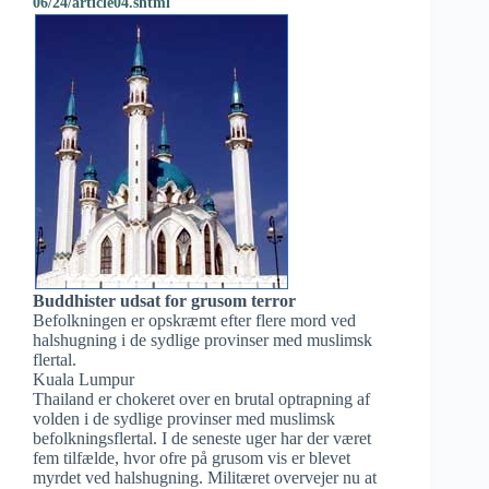
06/24/article04.shtml
Buddhister udsat for grusom terror
Befolkningen er opskræmt efter flere mord ved
halshugning i de sydlige provinser med muslimsk
flertal.
Kuala Lumpur
Thailand er chokeret over en brutal optrapning af
volden i de sydlige provinser med muslimsk
befolkningsflertal. I de seneste uger har der været
fem tilfælde, hvor ofre på grusom vis er blevet
myrdet ved halshugning. Militæret overvejer nu at