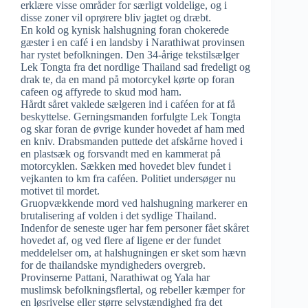
erklære visse områder for særligt voldelige, og i
disse zoner vil oprørere bliv jagtet og dræbt.
En kold og kynisk halshugning foran chokerede
gæster i en café i en landsby i Narathiwat provinsen
har rystet befolkningen. Den 34-årige tekstilsælger
Lek Tongta fra det nordlige Thailand sad fredeligt og
drak te, da en mand på motorcykel kørte op foran
cafeen og affyrede to skud mod ham.
Hårdt såret vaklede sælgeren ind i caféen for at få
beskyttelse. Gerningsmanden forfulgte Lek Tongta
og skar foran de øvrige kunder hovedet af ham med
en kniv. Drabsmanden puttede det afskårne hoved i
en plastsæk og forsvandt med en kammerat på
motorcyklen. Sækken med hovedet blev fundet i
vejkanten to km fra caféen. Politiet undersøger nu
motivet til mordet.
Gruopvækkende mord ved halshugning markerer en
brutalisering af volden i det sydlige Thailand.
Indenfor de seneste uger har fem personer fået skåret
hovedet af, og ved flere af ligene er der fundet
meddelelser om, at halshugningen er sket som hævn
for de thailandske myndigheders overgreb.
Provinserne Pattani, Narathiwat og Yala har
muslimsk befolkningsflertal, og rebeller kæmper for
en løsrivelse eller større selvstændighed fra det