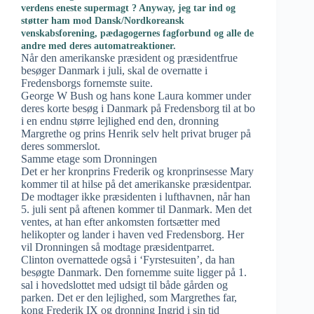
verdens eneste supermagt ? Anyway, jeg tar ind og
støtter ham mod Dansk/Nordkoreansk
venskabsforening, pædagogernes fagforbund og alle de
andre med deres automatreaktioner.
Når den amerikanske præsident og præsidentfrue
besøger Danmark i juli, skal de overnatte i
Fredensborgs fornemste suite.
George W Bush og hans kone Laura kommer under
deres korte besøg i Danmark på Fredensborg til at bo
i en endnu større lejlighed end den, dronning
Margrethe og prins Henrik selv helt privat bruger på
deres sommerslot.
Samme etage som Dronningen
Det er her kronprins Frederik og kronprinsesse Mary
kommer til at hilse på det amerikanske præsidentpar.
De modtager ikke præsidenten i lufthavnen, når han
5. juli sent på aftenen kommer til Danmark. Men det
ventes, at han efter ankomsten fortsætter med
helikopter og lander i haven ved Fredensborg. Her
vil Dronningen så modtage præsidentparret.
Clinton overnattede også i ‘Fyrstesuiten’, da han
besøgte Danmark. Den fornemme suite ligger på 1.
sal i hovedslottet med udsigt til både gården og
parken. Det er den lejlighed, som Margrethes far,
kong Frederik IX og dronning Ingrid i sin tid