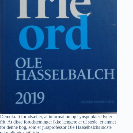
Demokrati forudsætter, at information og synspunkter flyder
frit. At disse forudsætninger ikke længere er til stede, er emnet
for denne bog, som er juraprofessor Ole Hasselbalchs sidste
og muligvis vigtigste.