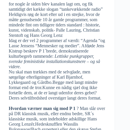
for nogle år siden blev kanalen lagt om, og fik
samtidigt det kække slogan “tankevækkende radio”
Heldigvis røg de kort efter ud i en strejke, hvor de
måtte genudsende 10 år gamle programmer, som
mindede fint om tidligere tiders standard : historie,
kunst, videnskab, politik- Palle Lauring, Christian
Stentoft og Hans Georg Lenz
Idag er der vel 2 programmer af værdi: “Agenda “og
Lasse Jensens “Mennesker og medier”. Afdøde Jens
Kistrup beskrev P 1´brede, demokratiserede
kulturbegreb rammende:
Lettiske punkgrupper,
svenske feministiske installationskunstnere – og så
videre.
Nu skal man trækkes med de selvglade, men
sørgelige efterligninger af Karl Bjarnhof,
Lykkegaard og Gårdbo.Begge med langt mindre
format end de tror.Kunne en nådig sjæl dog ikke
fortælle dem, at de er langt udenfor deres gebet?
Deres selvtilfredshed overstiger langt deres format.
Hvordan værner man sig mod P 1
? Man slår over
på DR klassisk musik, eller endnu bedre, SR´s
klassiske musik, som indeholder adskillige Hans
Georg Lenzér.Hedesknufflen Wassilis
Bolonassos(Bach experten) eller den skæve Stefan