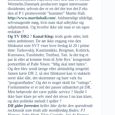
Wermelin.Danmark producerer ingen interessante
dissidenter, selvom der er en del der tror det.F.eks
den af P 1 promoverede “kunstner” Martin Hall.
http://www.martinhall.com/
. fuldstændigt ulideligt,
selvsmagende møg, hvis man skal udtrykke sig
udiplomatisk. Og hvorfor ikke når man er sin egen
redaktør ?
Og TV DR2
?
Kanal Klog:
trods gode sider, helt
uden ambitioner. De tør ikke engang vise den
filmkunst som SVT viser hver fredag kl 20 i prime
time: Tarkovskij, Kaurismäkki, Bergman, Kubrick,
Kurosawa, Fassbinder, Truffaut, Tati. Ja det tog et
par år eller at komme frem til Jytte Rex´ kongeniale
portrætfilm af Palle Nisen: “Mig skal intet fattes”.
Og den blev sendt længe efter almindelig sengetid.
Jamen kære DR 2, så stor filmkunst kan vi stakkels
seere ikke tåle, det skræmmer og bare væk fra
“programfladen”.Og det er noget skidt for “ratings”.
Fordummelse er et ord der passer udmærket på DR.
Men behøvede det være public service ? Skulle I
ikke bare klare jer selv med det nivau I nu kan klare,
og den politiske melodi I spiller ?
DR gider forresten
heller ikke dyrke den spændende
rockmusik som trods alle mordfordøg findes: PJ
Harvey, John Hiatt, Elvis Costello, Ani de Franco,