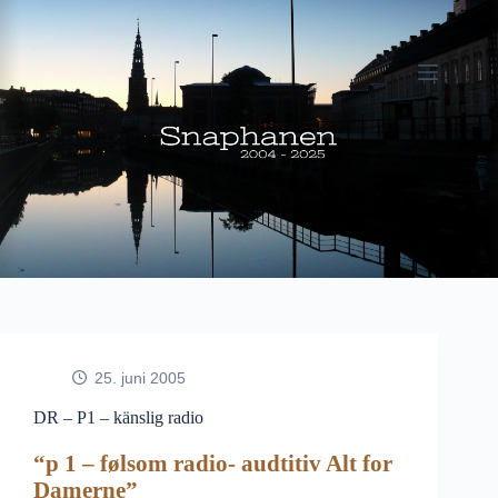
Fortsæt
til
indhold
25. juni 2005
DR – P1 – känslig radio
“p 1 – følsom radio- audtitiv Alt for
Damerne”