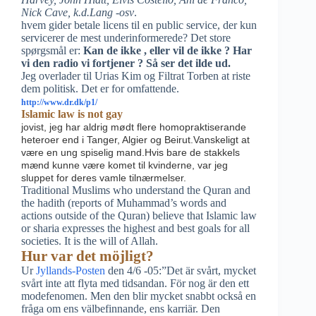
Nick Cave, k.d.Lang -osv
.
hvem gider betale licens til en public service, der kun
servicerer de mest underinformerede? Det store
spørgsmål er:
Kan de ikke , eller vil de ikke ? Har
vi den radio vi fortjener ? Så ser det ilde ud.
Jeg overlader til Urias Kim og Filtrat Torben at riste
dem politisk. Det er for omfattende.
http://www.dr.dk/p1/
Islamic law is not gay
jovist, jeg har aldrig mødt flere homopraktiserande
heteroer end i Tanger, Algier og Beirut.Vanskeligt at
være en ung spiselig mand.Hvis bare de stakkels
mænd kunne være komet til kvinderne, var jeg
sluppet for deres vamle tilnærmelser.
Traditional Muslims who understand the Quran and
the hadith (reports of Muhammad’s words and
actions outside of the Quran) believe that Islamic law
or sharia expresses the highest and best goals for all
societies. It is the will of Allah.
Hur var det möjligt?
Ur
Jyllands-Posten
den 4/6 -05:”Det är svårt, mycket
svårt inte att flyta med tidsandan. För nog är den ett
modefenomen. Men den blir mycket snabbt också en
fråga om ens välbefinnande, ens karriär. Den