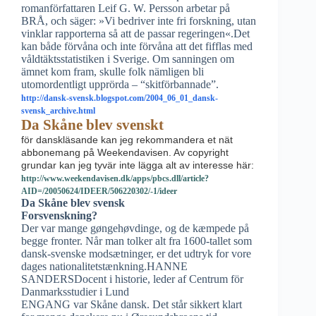
romanförfattaren Leif G. W. Persson arbetar på
BRÅ, och säger: »Vi bedriver inte fri forskning, utan
vinklar rapporterna så att de passar regeringen«.Det
kan både förvåna och inte förvåna att det fifflas med
våldtäktsstatistiken i Sverige. Om sanningen om
ämnet kom fram, skulle folk nämligen bli
utomordentligt upprörda – “skitförbannade”.
http://dansk-svensk.blogspot.com/2004_06_01_dansk-
svensk_archive.html
Da Skåne blev svenskt
för danskläsande kan jeg rekommandera et nät
abbonemang på Weekendavisen. Av copyright
grundar kan jeg tyvär inte lägga alt av interesse här:
http://www.weekendavisen.dk/apps/pbcs.dll/article?
AID=/20050624/IDEER/506220302/-1/ideer
Da Skåne blev svensk
Forsvenskning?
Der var mange gøngehøvdinge, og de kæmpede på
begge fronter. Når man tolker alt fra 1600-tallet som
dansk-svenske modsætninger, er det udtryk for vore
dages nationalitetstænkning.HANNE
SANDERSDocent i historie, leder af Centrum för
Danmarksstudier i Lund
ENGANG var Skåne dansk. Det står sikkert klart