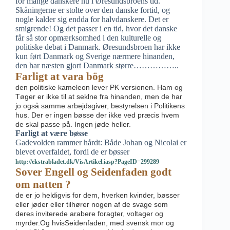
for mange danskere nu i Øresundsbroens tid.
Skåningerne er stolte over den danske fortid, og
nogle kalder sig endda for halvdanskere. Det er
smigrende! Og det passer i en tid, hvor det danske
får så stor opmærksomhed i den kulturelle og
politiske debat i Danmark. Øresundsbroen har ikke
kun ført Danmark og Sverige nærmere hinanden,
den har næsten gjort Danmark større……………..
Farligt at vara bög
den politiske kameleon lever PK versionen. Ham og
Tøger er ikke til at seklne fra hinanden, men de har
jo også samme arbejdsgiver, bestyrelsen i Politikens
hus. Der er ingen bøsse der ikke ved præcis hvem
de skal passe på. Ingen jøde heller.
Farligt at være bøsse
Gadevolden rammer hårdt: Både Johan og Nicolai er
blevet overfaldet, fordi de er bøsser
http://ekstrabladet.dk/VisArtikel.iasp?PageID=299289
Sover Engell og Seidenfaden godt
om natten ?
de er jo heldigvis for dem, hverken kvinder, bøsser
eller jøder eller tilhører nogen af de svage som
deres inviterede arabere foragter, voltager og
myrder.Og hvisSeidenfaden, med svensk mor og