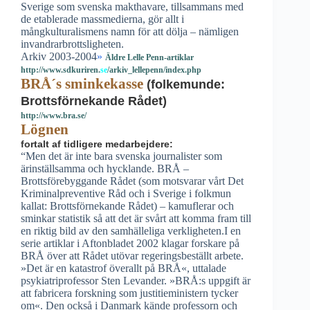
Sverige som svenska makthavare, tillsammans med
de etablerade massmedierna, gör allt i
mångkulturalismens namn för att dölja – nämligen
invandrarbrottsligheten.
Arkiv 2003-2004
»
Äldre Lelle Penn-artiklar
http://www.sdkuriren.
se
/arkiv_lellepenn/index.php
BRÅ´s sminkekasse
(folkemunde:
Brottsförnekande Rådet)
http://www.bra.se/
Lögnen
fortalt af tidligere medarbejdere:
“Men det är inte bara svenska journalister som
ärinställsamma och hycklande. BRÅ –
Brottsförebyggande Rådet (som motsvarar vårt Det
Kriminalpreventive Råd och i Sverige i folkmun
kallat: Brottsförnekande Rådet) – kamuflerar och
sminkar statistik så att det är svårt att komma fram till
en riktig bild av den samhälleliga verkligheten.I en
serie artiklar i Aftonbladet 2002 klagar forskare på
BRÅ över att Rådet utövar regeringsbeställt arbete.
»Det är en katastrof överallt på BRÅ«, uttalade
psykiatriprofessor Sten Levander. »BRÅ:s uppgift är
att fabricera forskning som justitieministern tycker
om«. Den också i Danmark kände professorn och