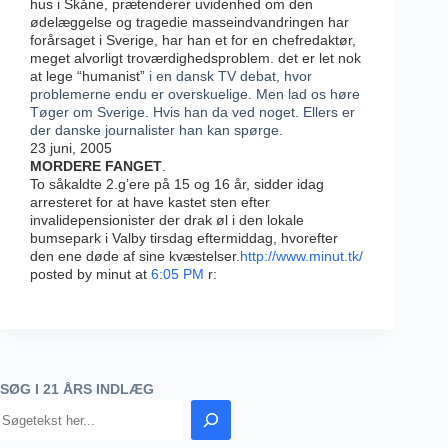
hus i Skåne, prætenderer uvidenhed om den
ødelæggelse og tragedie masseindvandringen har
forårsaget i Sverige, har han et for en chefredaktør,
meget alvorligt troværdighedsproblem. det er let nok
at lege “humanist”
i en dansk TV debat, hvor
problemerne endu er overskuelige. Men lad os høre
Tøger om Sverige. Hvis han da ved noget. Ellers er
der danske journalister han kan spørge.
23 juni, 2005
MORDERE FANGET
.
To såkaldte 2.g’ere på 15 og 16 år, sidder idag
arresteret for at have kastet sten efter
invalidepensionister der drak øl i den lokale
bumsepark i Valby tirsdag eftermiddag, hvorefter
den ene døde af sine kvæstelser.
http://www.minut.tk/
posted by minut at
6:05 PM
r:
SØG I 21 ÅRS INDLÆG