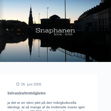
Fortsæt
til
indhold
26. juni 2005
Indvandrarbrottsligheten
ja det er en slem plet på den mångkulturella
ideologi, at så mange af de inviterede svarer igen