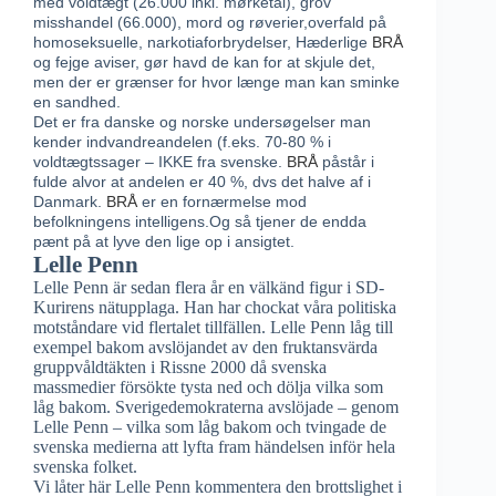
med voldtægt (26.000 inkl. mørketal), grov
misshandel (66.000), mord og røverier,overfald på
homoseksuelle, narkotiaforbrydelser, Hæderlige
BRÅ
og fejge aviser, gør havd de kan for at skjule det,
men der er grænser for hvor længe man kan sminke
en sandhed.
Det er fra danske og norske undersøgelser man
kender indvandreandelen (f.eks. 70-80 % i
voldtægtssager – IKKE fra svenske.
BRÅ
påstår i
fulde alvor at andelen er 40 %, dvs det halve af i
Danmark.
BRÅ
er en fornærmelse mod
befolkningens intelligens.Og så tjener de endda
pænt på at lyve den lige op i ansigtet.
Lelle Penn
Lelle Penn är sedan flera år en välkänd figur i SD-
Kurirens nätupplaga. Han har chockat våra politiska
motståndare vid flertalet tillfällen. Lelle Penn låg till
exempel bakom avslöjandet av den fruktansvärda
gruppvåldtäkten i Rissne 2000 då svenska
massmedier försökte tysta ned och dölja vilka som
låg bakom. Sverigedemokraterna avslöjade – genom
Lelle Penn – vilka som låg bakom och tvingade de
svenska medierna att lyfta fram händelsen inför hela
svenska folket.
Vi låter här Lelle Penn kommentera den brottslighet i