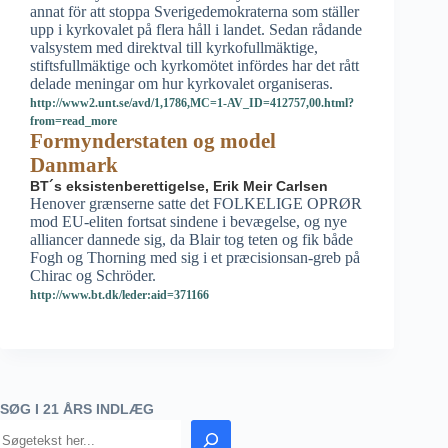
annat för att stoppa Sverigedemokraterna som ställer
upp i kyrkovalet på flera håll i landet. Sedan rådande
valsystem med direktval till kyrkofullmäktige,
stiftsfullmäktige och kyrkomötet infördes har det rått
delade meningar om hur kyrkovalet organiseras.
http://www2.unt.se/avd/1,1786,MC=1-AV_ID=412757,00.html?
from=read_more
Formynderstaten og model
Danmark
BT´s eksistenberettigelse, Erik Meir Carlsen
Henover grænserne satte det FOLKELIGE OPRØR
mod EU-eliten fortsat sindene i bevægelse, og nye
alliancer dannede sig, da Blair tog teten og fik både
Fogh og Thorning med sig i et præcisionsan-greb på
Chirac og Schröder.
http://www.bt.dk/leder:aid=371166
SØG I 21 ÅRS INDLÆG