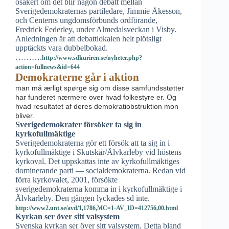
osäkert om det blir någon debatt mellan
Sverigedemokraternas partiledare, Jimmie Åkesson,
och Centerns ungdomsförbunds ordförande,
Fredrick Federley, under Almedalsveckan i Visby.
Anledningen är att debattlokalen helt plötsligt
upptäckts vara dubbelbokad.
……….
http://www.sdkuriren.se/nyheter.php?
action=fullnews&id=644
Demokraterne går i aktion
man må ærligt spørge sig om disse samfundsstøtter
har funderet nærmere over hvad folkestyre er. Og
hvad resultatet af deres demokratiobstruktion mon
bliver.
Sverigedemokrater försöker ta sig in
kyrkofullmäktige
Sverigedemokraterna gör ett försök att ta sig in i
kyrkofullmäktige i Skutskär/Älvkarleby vid höstens
kyrkoval. Det uppskattas inte av kyrkofullmäktiges
dominerande parti — socialdemokraterna. Redan vid
förra kyrkovalet, 2001, försökte
sverigedemokraterna komma in i kyrkofullmäktige i
Älvkarleby. Den gången lyckades sd inte.
http://www2.unt.se/avd/1,1786,MC=1-AV_ID=412756,00.html
Kyrkan ser över sitt valsystem
Svenska kyrkan ser över sitt valsystem. Detta bland