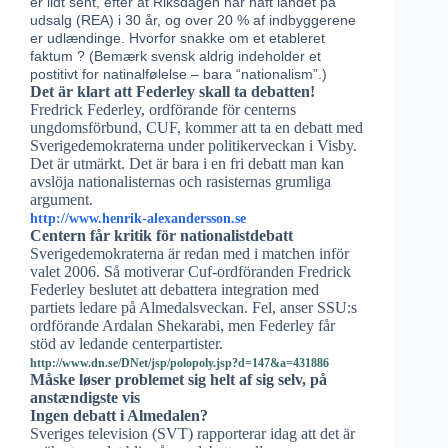
er lidt sent, efter at Riksdagen har haft landet på
udsalg (REA) i 30 år, og over 20 % af indbyggerene
er udlændinge. Hvorfor snakke om et etableret
faktum ? (Bemærk svensk aldrig indeholder et
postitivt for natinalfølelse – bara “nationalism”.)
Det är klart att Federley skall ta debatten!
Fredrick Federley, ordförande för centerns
ungdomsförbund, CUF, kommer att ta en debatt med
Sverigedemokraterna under politikerveckan i Visby.
Det är utmärkt. Det är bara i en fri debatt man kan
avslöja nationalisternas och rasisternas grumliga
argument.
http://www.henrik-alexandersson.se
Centern får kritik för nationalistdebatt
Sverigedemokraterna är redan med i matchen inför
valet 2006. Så motiverar Cuf-ordföranden Fredrick
Federley beslutet att debattera integration med
partiets ledare på Almedalsveckan. Fel, anser SSU:s
ordförande Ardalan Shekarabi, men Federley får
stöd av ledande centerpartister.
http://www.dn.se/DNet/jsp/polopoly.jsp?d=147&a=431886
Måske løser problemet sig helt af sig selv, på
anstændigste vis
Ingen debatt i Almedalen?
Sveriges television (SVT) rapporterar idag att det är