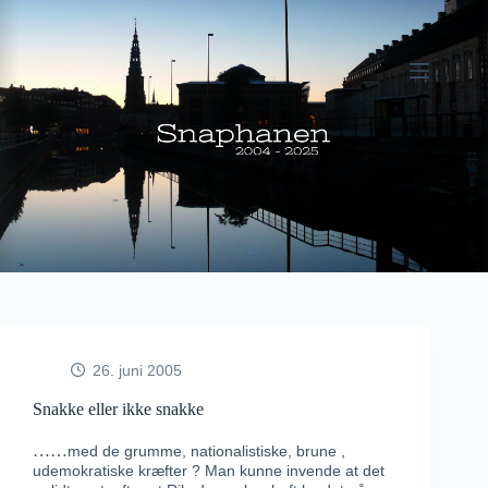
Fortsæt
til
indhold
26. juni 2005
Snakke eller ikke snakke
……
med de grumme, nationalistiske, brune ,
udemokratiske kræfter ? Man kunne invende at det