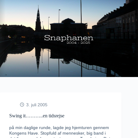
Fortsæt
til
indhold
3. juli 2005
Swing it………..en tidsrejse
på min daglige runde, lagde jeg hjemturen gennem
Kongens Have. Stopfuld af mennesker, big band i