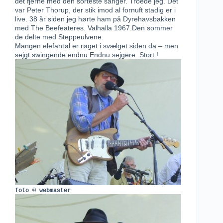
det fjerne med den sorteste sanger. Troede jeg. Det
var Peter Thorup, der stik imod al fornuft stadig er i
live. 38 år siden jeg hørte ham på Dyrehavsbakken
med The Beefeateres. Valhalla 1967.Den sommer
de delte med Steppeulvene.
Mangen elefantøl er røget i svælget siden da – men
sejgt swingende endnu.Endnu sejgere. Stort !
foto © webmaster