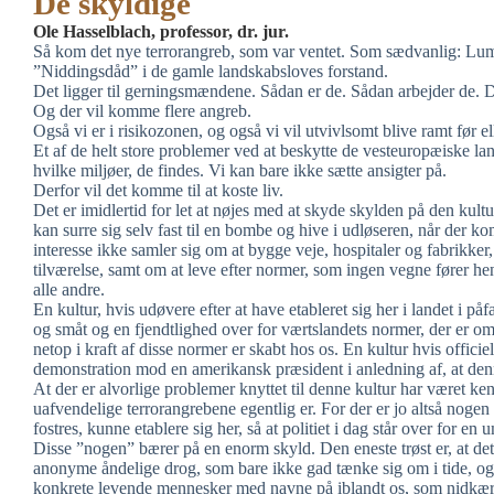
De skyldige
Ole Hasselblach, professor, dr. jur.
Så kom det nye terrorangreb, som var ventet. Som sædvanlig: Lum
”Niddingsdåd” i de gamle landskabsloves forstand.
Det ligger til gerningsmændene. Sådan er de. Sådan arbejder de. D
Og der vil komme flere angreb.
Også vi er i risikozonen, og også vi vil utvivlsomt blive ramt før el
Et af de helt store problemer ved at beskytte de vesteuropæiske lan
hvilke miljøer, de findes. Vi kan bare ikke sætte ansigter på.
Derfor vil det komme til at koste liv.
Det er imidlertid for let at nøjes med at skyde skylden på den kult
kan surre sig selv fast til en bombe og hive i udløseren, når der
interesse ikke samler sig om at bygge veje, hospitaler og fabrikker,
tilværelse, samt om at leve efter normer, som ingen vegne fører h
alle andre.
En kultur, hvis udøvere efter at have etableret sig her i landet i på
og småt og en fjendtlighed over for værtslandets normer, der er omv
netop i kraft af disse normer er skabt hos os. En kultur hvis offici
demonstration mod en amerikansk præsident i anledning af, at d
At der er alvorlige problemer knyttet til denne kultur har været ke
uafvendelige terrorangrebene egentlig er. For der er jo altså nogen 
fostres, kunne etablere sig her, så at politiet i dag står over for en
Disse ”nogen” bærer på en enorm skyld. Den eneste trøst er, at de
anonyme åndelige drog, som bare ikke gad tænke sig om i tide, og
konkrete levende mennesker med navne på iblandt os, som nidkært h