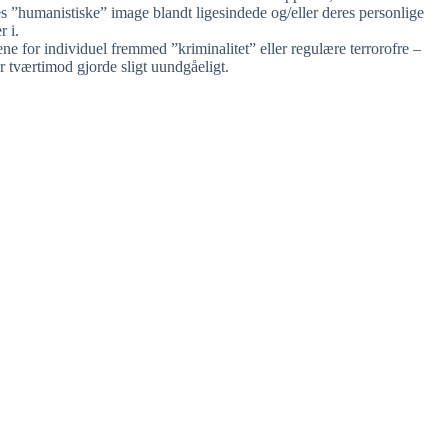
es ”humanistiske” image blandt ligesindede og/eller deres personlige
r i.
ne for individuel fremmed ”kriminalitet” eller regulære terrorofre –
r tværtimod gjorde sligt uundgåeligt.