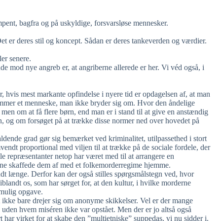
pent, bagfra og på uskyldige, forsvarsløse mennesker.
et er deres stil og koncept. Sådan er deres tankeverden og værdier.
ler senere.
de mod nye angreb er, at angriberne allerede er her. Vi véd også, i
ur, hvis mest markante opfindelse i nyere tid er opdagelsen af, at man
 kommer et menneske, man ikke bryder sig om. Hvor den åndelige
 men om at få flere børn, end man er i stand til at give en anstændig
en, og om forsøget på at trække disse normer ned over hovedet på
faldende grad gør sig bemærket ved kriminalitet, utilpassethed i stort
endt proportional med viljen til at trække på de sociale fordele, der
elle repræsentanter netop har været med til at arrangere en
enne skaffede dem af med et folkemorderregime hjemme.
ndt længe. Derfor kan der også stilles spørgsmålstegn ved, hvor
iblandt os, som har sørget for, at den kultur, i hvilke morderne
 umulig opgave.
t ikke bare drejer sig om anonyme skikkelser. Vel er der mange
 uden hvem miséren ikke var opstået. Men der er jo altså også
ar virket for at skabe den ”multietniske” suppedas, vi nu sidder i.