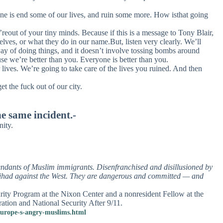
one is end some of our lives, and ruin some more. How isthat going
eout of your tiny minds. Because if this is a message to Tony Blair,
es, or what they do in our name.But, listen very clearly. We’ll
y of doing things, and it doesn’t involve tossing bombs around
se we’re better than you. Everyone is better than you.
 lives. We’re going to take care of the lives you ruined. And then
t the fuck out of our city.
e same incident.-
ity.
dants of Muslim immigrants. Disenfranchised and disillusioned by
 jihad against the West. They are dangerous and committed — and
rity Program at the Nixon Center and a nonresident Fellow at the
ration and National Security After 9/11.
/europe-s-angry-muslims.html