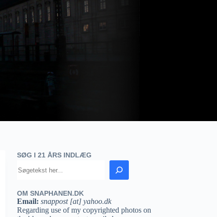
SØG I 21 ÅRS INDLÆG
OM SNAPHANEN.DK
Email:
snappost [at] yahoo.dk
Regarding use of my copyrighted photos on