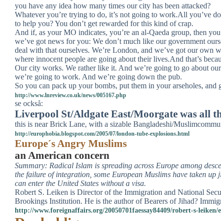
you have any idea how many times our city has been attacked?
Whatever you’re trying to do, it’s not going to work.All you’ve d
to help you? You don’t get rewarded for this kind of crap.
And if, as your MO indicates, you’re an al-Qaeda group, then you’r
we’ve got news for you: We don’t much like our government ourselv
deal with that ourselves. We’re London, and we’ve got our own wa
where innocent people are going about their lives.And that’s becau
Our city works. We rather like it. And we’re going to go about our
we’re going to work. And we’re going down the pub.
So you can pack up your bombs, put them in your arseholes, and ge
http://www.lnreview.co.uk/news/005167.php
se också:
Liverpool St/Aldgate East/Moorgate was all th
this is near Brick Lane, with a sizable Bangladeshi/Muslimcommun
http://europhobia.blogspot.com/2005/07/london-tube-explosions.html
Europe´s Angry Muslims
an American concern
Summary: Radical Islam is spreading across Europe among descen
the failure of integration, some European Muslims have taken up
can enter the United States without a visa.
Robert S. Leiken is Director of the Immigration and National Secu
Brookings Institution. He is the author of Bearers of Jihad? Immig
http://www.foreignaffairs.org/20050701faessay84409/robert-s-leiken